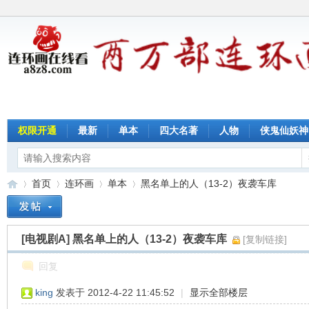
权限开通
最新
单本
四大名著
人物
侠鬼仙妖神
首页
连环画
单本
黑名单上的人（13-2）夜袭车库
[电视剧A]
黑名单上的人（13-2）夜袭车库
[复制链接]
连
»
›
›
›
回复
king
发表于 2012-4-22 11:45:52
|
显示全部楼层