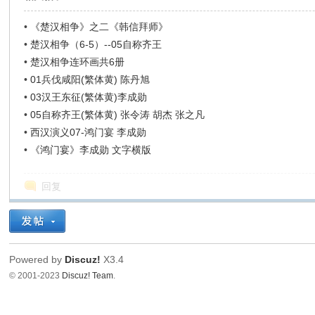
•
《楚汉相争》之二《韩信拜师》
•
楚汉相争（6-5）--05自称齐王
•
楚汉相争连环画共6册
•
01兵伐咸阳(繁体黄) 陈丹旭
•
03汉王东征(繁体黄)李成勋
•
05自称齐王(繁体黄) 张令涛 胡杰 张之凡
•
西汉演义07-鸿门宴 李成勋
•
《鸿门宴》李成勋 文字横版
回复
Powered by
Discuz!
X3.4
© 2001-2023
Discuz! Team
.