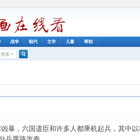
神
战争
朝代
文学
儿童
帮助
搜索
搜
索
庸凶暴，六国遗臣和许多人都乘机起兵，其中以
，分兵两路攻秦。