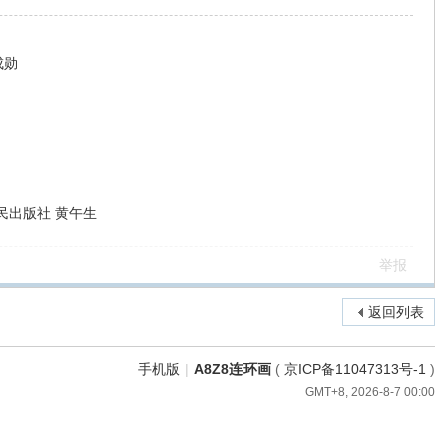
成勋
民出版社 黄午生
举报
返回列表
手机版
|
A8Z8连环画
(
京ICP备11047313号-1
)
GMT+8, 2026-8-7 00:00