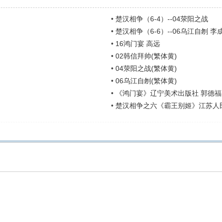
•
楚汉相争（6-4）--04荥阳之战
•
楚汉相争（6-6）--06乌江自刎 李
•
16鸿门宴 高远
•
02韩信拜帅(繁体黄)
•
04荥阳之战(繁体黄)
•
06乌江自刎(繁体黄)
•
《鸿门宴》辽宁美术出版社 郭德福
•
楚汉相争之六《霸王别姬》江苏人