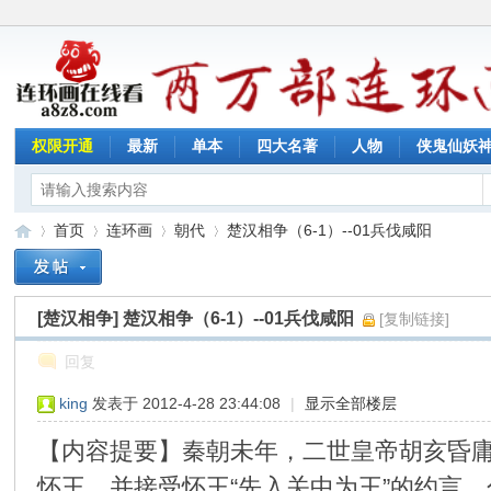
权限开通
最新
单本
四大名著
人物
侠鬼仙妖
首页
连环画
朝代
楚汉相争（6-1）--01兵伐咸阳
[楚汉相争]
楚汉相争（6-1）--01兵伐咸阳
[复制链接]
连
»
›
›
›
回复
king
发表于 2012-4-28 23:44:08
|
显示全部楼层
【内容提要】秦朝未年，二世皇帝胡亥昏
怀王，并接受怀王“先入关中为王”的约言