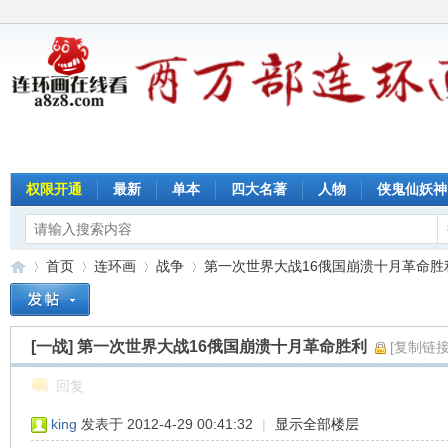
权限开通
最新
单本
四大名著
人物
侠鬼仙妖神
首页
连环画
战争
第一次世界大战16俄国崩溃十月革命胜利 
[一战]
第一次世界大战16俄国崩溃十月革命胜利
[复制链接
连
»
›
›
›
回复
king
发表于 2012-4-29 00:41:32
|
显示全部楼层