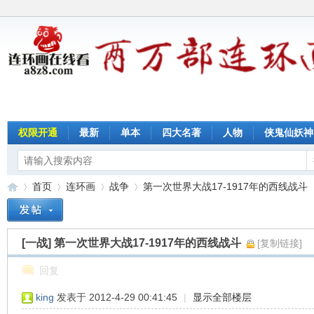
权限开通
最新
单本
四大名著
人物
侠鬼仙妖神
首页
连环画
战争
第一次世界大战17-1917年的西线战斗
[一战]
第一次世界大战17-1917年的西线战斗
[复制链接]
连
»
›
›
›
回复
king
发表于 2012-4-29 00:41:45
|
显示全部楼层