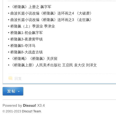
•
《桥隆飙》上册之 飙字军
•
曲波长篇小说改编《桥隆飙》连环画之4 《大破袭》
•
曲波长篇小说改编《桥隆飙》连环画之3 《走狂飙》
•
桥隆飙（上）季源业 季津业
•
桥隆飙1-初会飙字军
•
桥隆飙3-夜袭黄甲镇
•
桥隆飙5-夺洋马
•
桥隆飙8-大战盘古镇
•
《桥隆飚》《桥隆飙》关庆留
•
《桥隆飙上册》人民美术出版社 王启民 袁大仪 刘泽文
回复
Powered by
Discuz!
X3.4
© 2001-2023
Discuz! Team
.