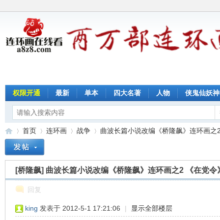
权限开通
最新
单本
四大名著
人物
侠鬼仙妖神
首页
连环画
战争
曲波长篇小说改编《桥隆飙》连环画之2 《
[桥隆飙]
曲波长篇小说改编《桥隆飙》连环画之2 《在党令
连
»
›
›
›
回复
king
发表于 2012-5-1 17:21:06
|
显示全部楼层