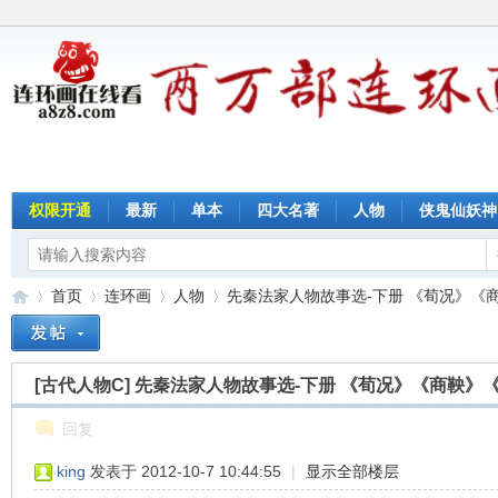
权限开通
最新
单本
四大名著
人物
侠鬼仙妖神
首页
连环画
人物
先秦法家人物故事选-下册 《荀况》《商鞅
[古代人物C]
先秦法家人物故事选-下册 《荀况》《商鞅》
连
»
›
›
›
回复
king
发表于 2012-10-7 10:44:55
|
显示全部楼层