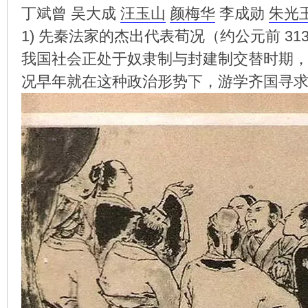
丁斌曾 吴大成
汪玉山
颜梅华
李成勋
朱光
1) 先秦法家的杰出代表荀况（约公元前 31
我国社会正处于奴隶制与封建制交替时期
环
况早年就在这种政治形势下，游学齐国寻
画