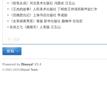
•
《投笔从戎》河北美术出版社 冯墨农 汪玉山
•
《王杰的故事》人民美术出版社 丁斌曾王仲清郑家声赵仁年
•
《宫娥恩仇记》上海书店出版社 李成勋
•
《女英雄黄秀英》黄版 影华出版社 颜梅华 任伯宏
•
岳传之七《藕塘关》人美版 汪玉山
回复
Powered by
Discuz!
X3.4
© 2001-2023
Discuz! Team
.