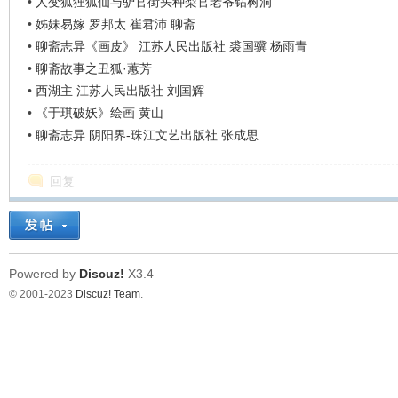
•
人变狐狸狐仙与驴官街头种梨官老爷钻树洞
•
姊妹易嫁 罗邦太 崔君沛 聊斋
•
聊斋志异《画皮》 江苏人民出版社 裘国骥 杨雨青
•
聊斋故事之丑狐·蕙芳
•
西湖主 江苏人民出版社 刘国辉
•
《于琪破妖》绘画 黄山
•
聊斋志异 阴阳界-珠江文艺出版社 张成思
回复
Powered by
Discuz!
X3.4
© 2001-2023
Discuz! Team
.