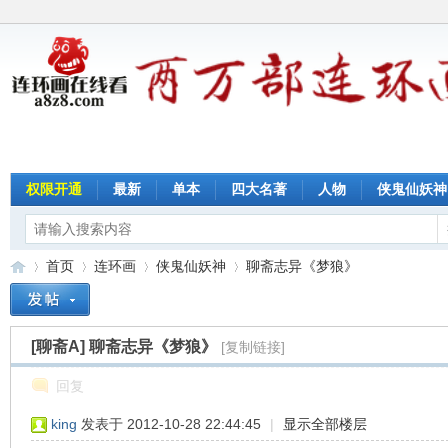
权限开通
最新
单本
四大名著
人物
侠鬼仙妖神
首页
连环画
侠鬼仙妖神
聊斋志异《梦狼》
[聊斋A]
聊斋志异《梦狼》
[复制链接]
连
»
›
›
›
回复
king
发表于 2012-10-28 22:44:45
|
显示全部楼层