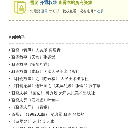
需要
开通权限
查看本站所有资源
您需要
登录
才可以下载或查看，没有账号？
注册
相关帖子
•
聊斋《青凤》人美版 房绍青
•
聊斋故事《天宫》张锡武
•
聊斋故事《游船巧遇》
•
聊斋故事《素秋》天津人民美术出版社
•
《聊斋故事》之《陈云棲》 人民美术出版社
•
《聊斋志异》连环画之《姐妹易嫁》张锡武 张荣章
•
聊斋志异 《画皮》 郭秀赓 天津人民美术出版社
•
聊斋志异《石清虚》叶毓中
•
《聊斋志异》《青娥》
•
奇冤记（198201版） 贾忠景,聊斋,蒲松龄
•
《黄粱梦》-河北 吴大成