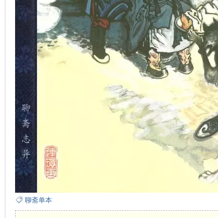
看
聊斋单本