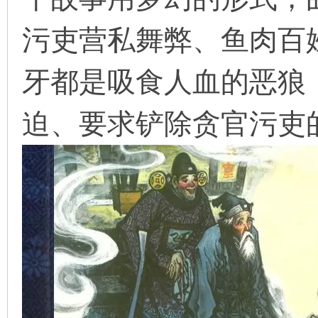
污吏营私舞弊、鱼肉百
在
牙都是吸食人血的恶狼
迫、要求铲除贪官污吏
线