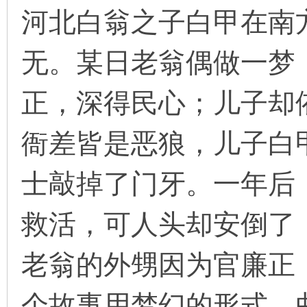
河北白翁之子白甲在南
无。某日老翁偶做一梦
环
正，深得民心；儿子却
衙差皆是恶狼，儿子白
士敲掉了门牙。一年后，
画
救活，可人头却安倒了
老翁的外甥因为官廉正
个故事用梦幻的形式，