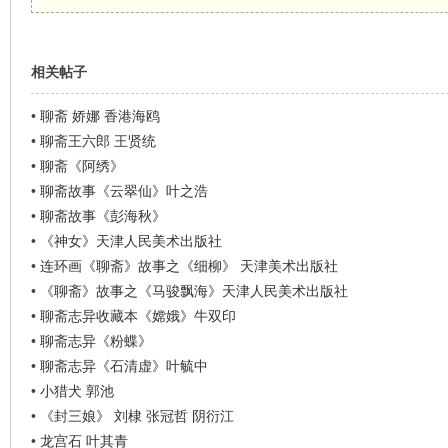
相关帖子
•
聊斋 娇娜 香港海鸥
•
聊斋王六郎 王贤统
•
聊斋《阿绣》
•
聊斋故事《云翠仙》叶之浩
•
聊斋故事《彭海秋》
•
《神女》天津人民美术出版社
•
连环画《聊斋》故事之《细柳》 天津美术出版社
•
《聊斋》故事之《马骏飘海》天津人民美术出版社
•
聊斋志异收藏本《嫦娥》牛双印
•
聊斋志异《粉蝶》
•
聊斋志异《石清虚》叶毓中
•
小猎犬 郭池
•
《封三娘》 刘棣 张冠哲 阴衍江
•
龙宫石 叶其青