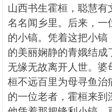
山西书生霍桓，聪慧有
名名闻乡里。后来，一
环
的小镐。凭着这把小镐
的美丽娴静的青娥结成
无缘无故离开人世。婆
画
桓不远百里为母寻鱼治
的一位老者，霍桓来到
他凭着那把锋利小镐，