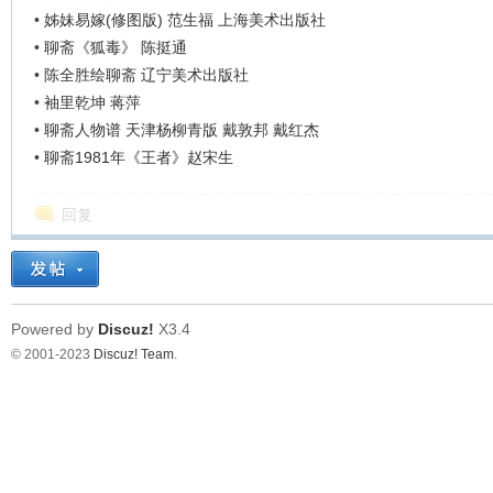
•
姊妹易嫁(修图版) 范生福 上海美术出版社
•
聊斋《狐毒》 陈挺通
•
陈全胜绘聊斋 辽宁美术出版社
•
袖里乾坤 蒋萍
•
聊斋人物谱 天津杨柳青版 戴敦邦 戴红杰
•
聊斋1981年《王者》赵宋生
回复
Powered by
Discuz!
X3.4
© 2001-2023
Discuz! Team
.