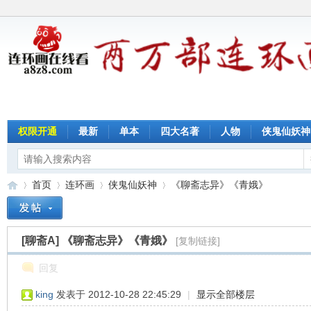
权限开通
最新
单本
四大名著
人物
侠鬼仙妖神
首页
连环画
侠鬼仙妖神
《聊斋志异》《青娥》
[聊斋A]
《聊斋志异》《青娥》
[复制链接]
连
»
›
›
›
回复
king
发表于 2012-10-28 22:45:29
|
显示全部楼层