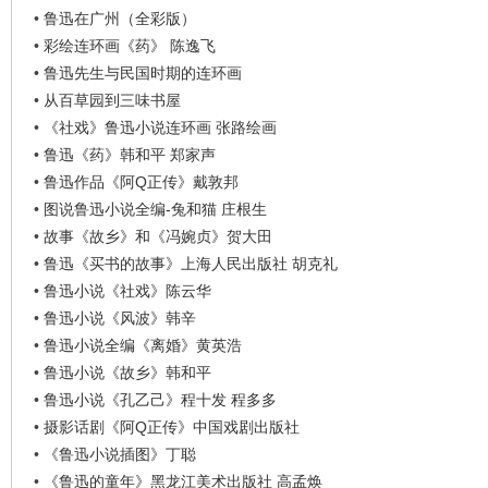
•
鲁迅在广州（全彩版）
•
彩绘连环画《药》 陈逸飞
•
鲁迅先生与民国时期的连环画
•
从百草园到三味书屋
•
《社戏》鲁迅小说连环画 张路绘画
•
鲁迅《药》韩和平 郑家声
•
鲁迅作品《阿Q正传》戴敦邦
•
图说鲁迅小说全编-兔和猫 庄根生
•
故事《故乡》和《冯婉贞》贺大田
•
鲁迅《买书的故事》上海人民出版社 胡克礼
•
鲁迅小说《社戏》陈云华
•
鲁迅小说《风波》韩辛
•
鲁迅小说全编《离婚》黄英浩
•
鲁迅小说《故乡》韩和平
•
鲁迅小说《孔乙己》程十发 程多多
•
摄影话剧《阿Q正传》中国戏剧出版社
•
《鲁迅小说插图》丁聪
•
《鲁迅的童年》黑龙江美术出版社 高孟焕