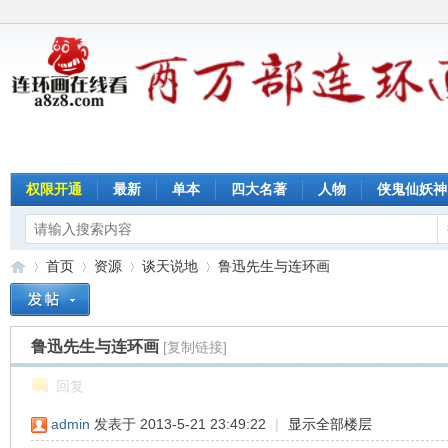
权限开通
最新
单本
四大名著
人物
侠鬼仙妖神
首页
资源
谈天说地
鲁迅先生与连环画
鲁迅先生与连环画
[复制链接]
连
»
›
›
›
回复
admin
发表于 2013-5-21 23:49:22
|
显示全部楼层