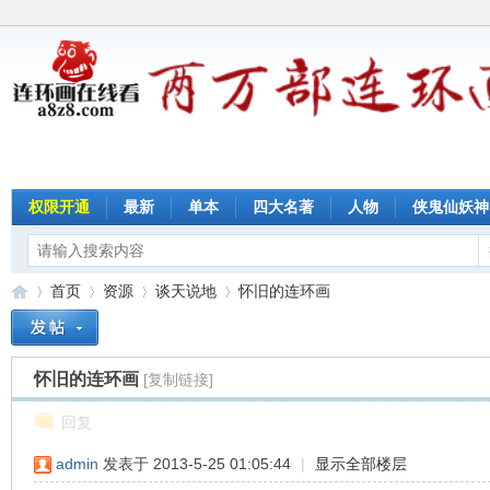
权限开通
最新
单本
四大名著
人物
侠鬼仙妖神
首页
资源
谈天说地
怀旧的连环画
怀旧的连环画
[复制链接]
连
»
›
›
›
回复
admin
发表于 2013-5-25 01:05:44
|
显示全部楼层