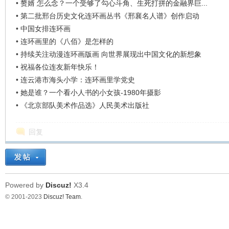
•
赘婿 怎么念？一个受够了勾心斗角、生死打拼的金融界巨...
•
第二批邢台历史文化连环画丛书《邢襄名人谱》创作启动
•
中国女排连环画
•
连环画里的《八佰》是怎样的
•
持续关注动漫连环画版画 向世界展现出中国文化的新想象
•
祝福各位连友新年快乐！
•
连云港市海头小学：连环画里学党史
•
她是谁？一个看小人书的小女孩-1980年摄影
•
《北京部队美术作品选》人民美术出版社
回复
Powered by
Discuz!
X3.4
© 2001-2023
Discuz! Team
.