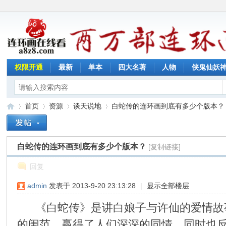
权限开通
最新
单本
四大名著
人物
侠鬼仙妖
首页
资源
谈天说地
白蛇传的连环画到底有多少个版本？
白蛇传的连环画到底有多少个版本？
[复制链接]
连
»
›
›
›
回复
admin
发表于 2013-9-20 23:13:28
|
显示全部楼层
《白蛇传》是讲白娘子与许仙的爱情故事
的闺范，赢得了人们深深的同情，同时也