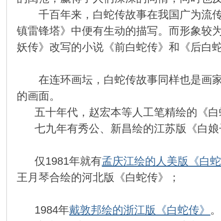
千百年来，白蛇传故事在我国广为流传，
环
镇雷锋塔》中便有生动的描写。而形象较
妖传》改写的小说《前白蛇传》和《后白
在连环画坛，白蛇传故事同样也是画家们
的画面。
五十年代，赵宏本等人工笔精绘的《白
画
七九年有秀公、新昌绘的江苏版《白娘
仅1981年就有
孟庆江绘的人美版《白
王月琴合绘的河北版《白蛇传》；
1984年
戴敦邦绘的浙江版《白蛇传》