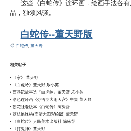
在
这些《白蛇传》连环画，绘画手法各有所
品，独领风骚。
白蛇传--董天野版
白蛇传
,
董天野
线
相关帖子
•
《家》 董天野
•
《白虎岭》董天野 乐小英
•
西游记故事选『白虎岭』董天野 乐小英
•
彩色连环画《孙悟空大闹天宫》中集 董天野
•
朝花社老版本《白蛇传》陈缘督
•
荔枝换绛桃(高清大图彩绘版) 董天野
看
•
《白蛇传》人民美术出版社 陈缘督
•
《打鬼神》董天野