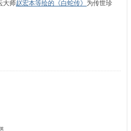
坛大师
赵宏本等绘的《白蛇传》
为传世珍
英