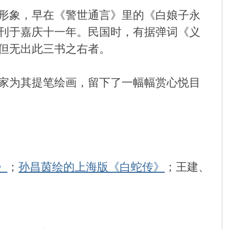
形象，早在《警世通言》里的《白娘子永
刊于嘉庆十一年。民国时，有据弹词《义
但无出此三书之右者。
家为其提笔绘画，留下了一幅幅赏心悦目
》
；
孙昌茵绘的上海版《白蛇传》
；王建、