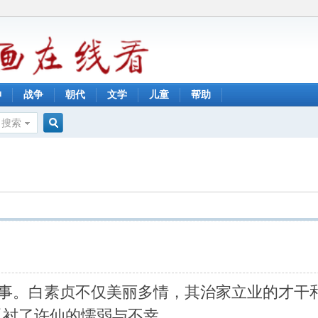
神
战争
朝代
文学
儿童
帮助
搜索
搜
索
。白素贞不仅美丽多情，其治家立业的才干和
反衬了许仙的懦弱与不幸。