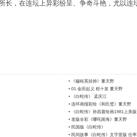
长，在连坛上异彩纷呈、争奇斗艳，尤以连
•
《穆桂英挂帅》董天野
•
01.金田起义 程十发 董天野
•
《白蛇传》 孟庆江
•
连环画报彩绘《和氏璧》董天野
•
《白蛇传》孙昌茵绘画1981上美版
•
老版全彩《哪吒闹海》董天野
•
民国版《白蛇传》
•
民间故事《白蛇传》文字竖版 任率