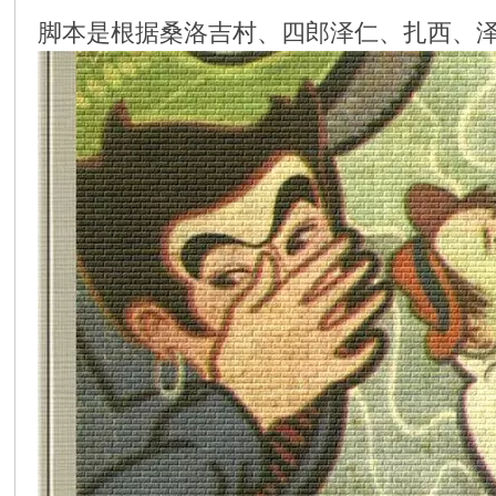
脚本是根据桑洛吉村、四郎泽仁、扎西、
环
画