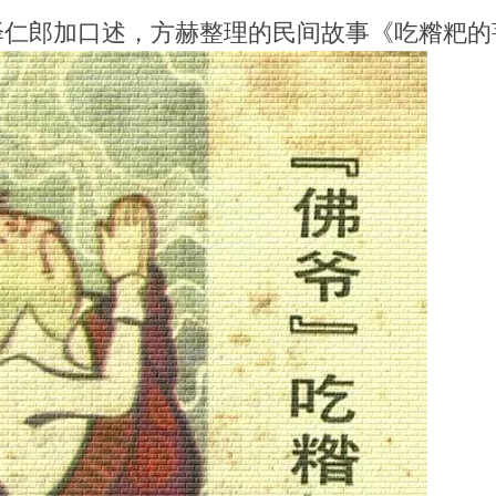
泽仁郎加口述，方赫整理的民间故事《吃糌粑的