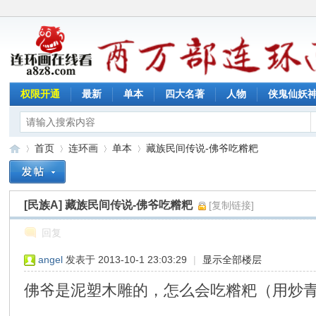
权限开通
最新
单本
四大名著
人物
侠鬼仙妖
首页
连环画
单本
藏族民间传说-佛爷吃糌粑
[民族A]
藏族民间传说-佛爷吃糌粑
[复制链接]
连
»
›
›
›
回复
angel
发表于 2013-10-1 23:03:29
|
显示全部楼层
佛爷是泥塑木雕的，怎么会吃糌粑（用炒