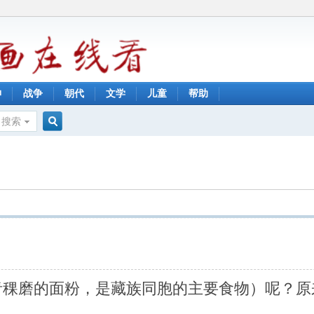
神
战争
朝代
文学
儿童
帮助
搜索
搜
索
青稞磨的面粉，是藏族同胞的主要食物）呢？原