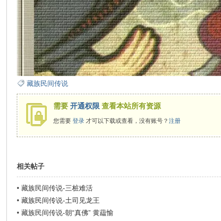
在
藏族民间传说
线
需要
开通权限
查看本站所有资源
您需要
登录
才可以下载或查看，没有账号？
注册
相关帖子
•
藏族民间传说-三桩难活
看
•
藏族民间传说-土司见龙王
•
藏族民间传说-朝“真佛” 黄藴愉