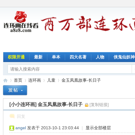
权限开通
最新
单本
四大名著
人物
侠鬼仙妖神
首页
连环画
儿童
金玉凤凰故事-长日子
[小小连环画]
金玉凤凰故事-长日子
[复制链接]
连
»
›
›
›
回复
angel
发表于 2013-10-1 23:03:44
|
显示全部楼层