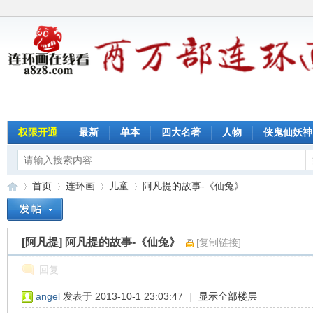
权限开通
最新
单本
四大名著
人物
侠鬼仙妖神
首页
连环画
儿童
阿凡提的故事-《仙兔》
[阿凡提]
阿凡提的故事-《仙兔》
[复制链接]
连
»
›
›
›
回复
angel
发表于 2013-10-1 23:03:47
|
显示全部楼层