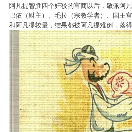
阿凡提智胜四个奸狡的富商以后，敬佩阿
巴依（财主）、毛拉（宗教学者）、国王
和阿凡提较量，结果都被阿凡提难倒，落
环
画