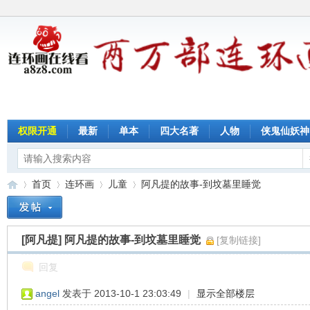
权限开通
最新
单本
四大名著
人物
侠鬼仙妖神
首页
连环画
儿童
阿凡提的故事-到坟墓里睡觉
[阿凡提]
阿凡提的故事-到坟墓里睡觉
[复制链接]
连
»
›
›
›
回复
angel
发表于 2013-10-1 23:03:49
|
显示全部楼层