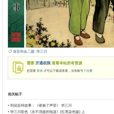
在
保安和金二嫂
,
华三川
需要
开通权限
查看本站所有资源
线
您需要
登录
才可以下载或查看，没有账号？
注册
相关帖子
•
刑侦反特故事：《谁偷了声音》 华三川
•
华三川彩色《永不消逝的电波》(红黑染色版) 上