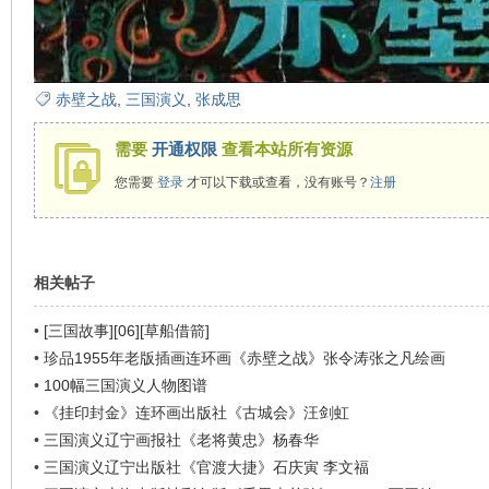
赤壁之战
,
三国演义
,
张成思
需要
开通权限
查看本站所有资源
您需要
登录
才可以下载或查看，没有账号？
注册
相关帖子
•
[三国故事][06][草船借箭]
•
珍品1955年老版插画连环画《赤壁之战》张令涛张之凡绘画
•
100幅三国演义人物图谱
•
《挂印封金》连环画出版社《古城会》汪剑虹
•
三国演义辽宁画报社《老将黄忠》杨春华
•
三国演义辽宁出版社《官渡大捷》石庆寅 李文福