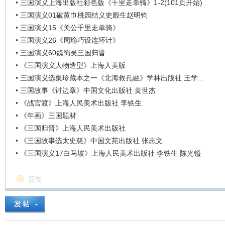
•
三国演义上海出版社彩色版《千里走单骑》1-2(101页开始)
•
三国演义01破黄巾桃园结义史殿生赵明钧
•
三国演义15《关公千里走单骑》
•
三国演义26《周瑜巧设连环计》
•
三国演义60魏蜀吴三国归晋
•
《三国演义人物造型》上海人美版
•
三国演义选集珍藏本之一《北海救孔融》学林出版社 王学...
•
三国故事《讨边章》中国文化出版社 黄世杰
•
《战官渡》上海人民美术出版社 李铁生
•
《年画》三国题材
•
《三国归晋》上海人民美术出版社
•
《三国故事选太史慈》中国文苑出版社 张志文
•
《三国演义17白马坡》上海人民美术出版社 李铁生 陈光镒
回复