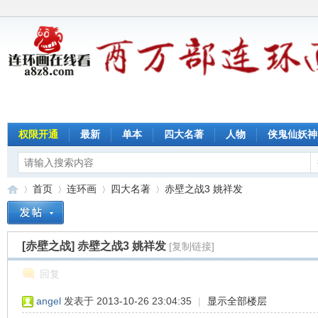
权限开通
最新
单本
四大名著
人物
侠鬼仙妖神
首页
连环画
四大名著
赤壁之战3 姚祥发
[赤壁之战]
赤壁之战3 姚祥发
[复制链接]
连
»
›
›
›
回复
angel
发表于 2013-10-26 23:04:35
|
显示全部楼层