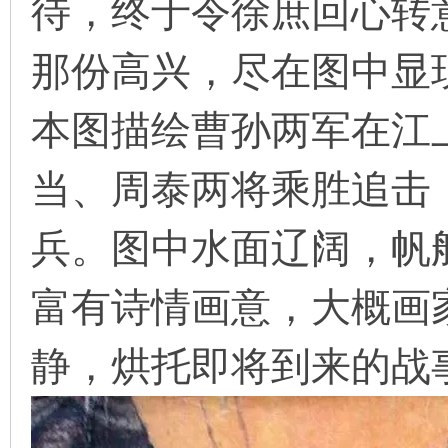
待，终于令徐庶回心转
那份高兴，尽在图中显
本图描绘曹孙两军在江
当、周泰两将乘胜追击
兵。图中水面辽阔，帆
富有诗情画意，大概画
静，烘托即将到来的战