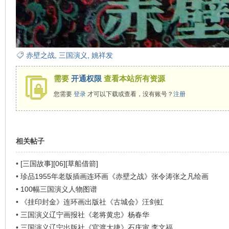
赤壁之战
,
三国演义
,
姚祥发
需要
开通权限
查看本站所有资源
您需要
登录
才可以下载或查看，没有账号？
注册
相关帖子
•
[三国故事][06][草船借箭]
•
珍品1955年老版插画连环画《赤壁之战》张令涛张之凡绘画
•
100幅三国演义人物图谱
•
《挂印封金》连环画出版社《古城会》汪剑虹
•
三国演义辽宁画报社《老将黄忠》杨春华
•
三国演义辽宁出版社《官渡大捷》石庆寅 李文福