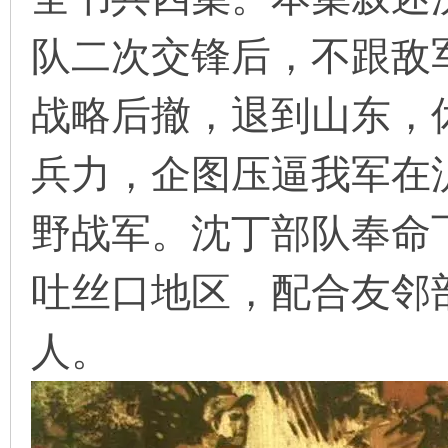
队二次交锋后，不跟敌
在
战略后撤，退到山东，
兵力，企图压逼我军在
野战军。沈丁部队奉命
线
吐丝口地区，配合友邻
人。