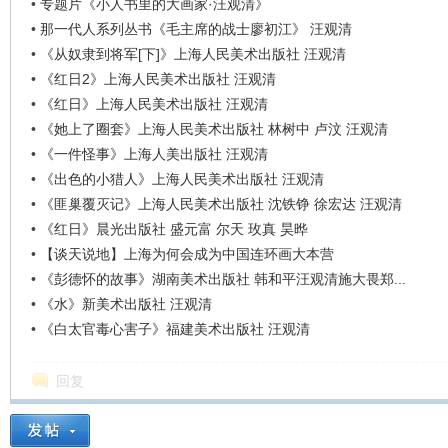
•
专题片《小人书里的大画家·汪观清》
•
那一代人系列丛书《毛主席的战士廖初江》 汪观清
•
《从奴隶到将军[下]》上海人民美术出版社 汪观清
•
《红日2》上海人民美术出版社 汪观清
•
《红日》上海人民美术出版社 汪观清
•
《她上了圈套》上海人民美术出版社 林树中 卢汶 汪观清
•
《一件怪事》上海人美出版社 汪观清
•
《出色的小猎人》上海人民美术出版社 汪观清
•
《匪巢覆灭记》上海人民美术出版社 沈铁铮 徐宏达 汪观清
•
《红日》晨光出版社 盛元富 尔天 玫真 昊晔
•
【谈天说地】上海为何会成为中国连环画大本营
•
《彭德怀的故事》湖南美术出版社 韩和平汪观清施大畏郑...
•
《水》新美术出版社 汪观清
•
《白太官毒心害子》福建美术出版社 汪观清
回复