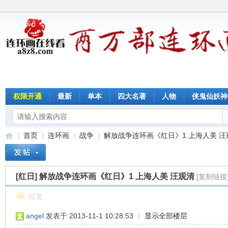
权限开通
最新
单本
四大名著
人物
侠鬼仙妖神
首页
连环画
战争
解放战争连环画《红日》1 上海人美 汪观清
[红日]
解放战争连环画《红日》1 上海人美 汪观清
[复制链接
连
»
›
›
›
回复
angel
发表于 2013-11-1 10:28:53
|
显示全部楼层