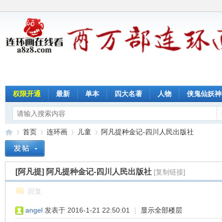
权限开通
最新
单本
四大名著
人物
侠鬼仙妖神
首页
连环画
儿童
阿凡提种金记-四川人民出版社
[阿凡提]
阿凡提种金记-四川人民出版社
[复制链接]
连
»
›
›
›
回复
angel
发表于 2016-1-21 22:50:01
|
显示全部楼层