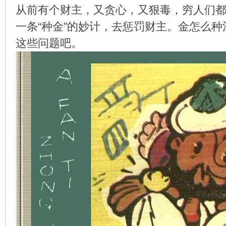
从前有个财主，又贪心，又狠毒，穷人们
一条“种金”的妙计，去惩罚财主。金怎么
这些问题吧。
环
画