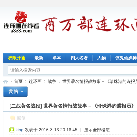
权限开通
最新
单本
四大名著
人物
侠鬼仙妖神
首页
连环画
战争
世界著名情报战故事－《珍珠港的谍报员》
[二战著名战役]
世界著名情报战故事－《珍珠港的谍报员》
连
»
›
›
›
回复
king
发表于 2016-3-13 20:16:45
|
显示全部楼层