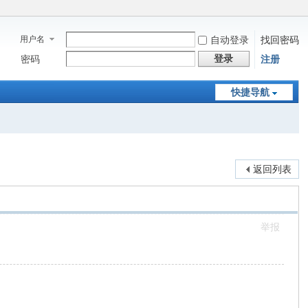
用户名
自动登录
找回密码
登录
密码
注册
快捷导航
返回列表
举报