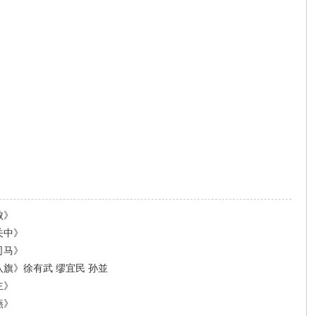
败》
关中》
司马》
八旗》徐有武 缪宜民 孙並
主》
燕》