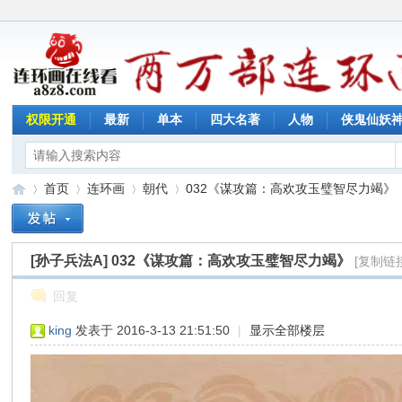
权限开通
最新
单本
四大名著
人物
侠鬼仙妖
首页
连环画
朝代
032《谋攻篇：高欢攻玉璧智尽力竭》
[孙子兵法A]
032《谋攻篇：高欢攻玉璧智尽力竭》
[复制链
连
»
›
›
›
回复
king
发表于 2016-3-13 21:51:50
|
显示全部楼层