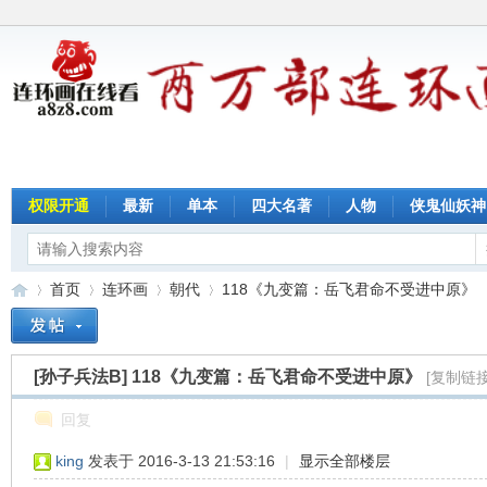
权限开通
最新
单本
四大名著
人物
侠鬼仙妖神
首页
连环画
朝代
118《九变篇：岳飞君命不受进中原》
[孙子兵法B]
118《九变篇：岳飞君命不受进中原》
[复制链接
连
»
›
›
›
回复
king
发表于 2016-3-13 21:53:16
|
显示全部楼层