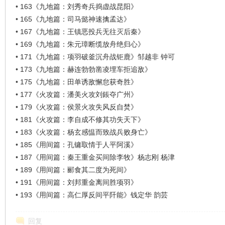
看
•
163《九地篇：刘秀奇兵捣虚战昆阳》
•
165《九地篇：司马懿神速擒孟达》
•
167《九地篇：王镇恶投兵无往灭后秦》
•
169《九地篇：朱元璋断缆放舟绝归心》
•
171《九地篇：项羽破釜沉舟战钜鹿》邹越非 钟可
•
173《九地篇：赫连勃勃凿凌埋车拒追敌》
•
175《九地篇：田单诱敌懈怠获奇胜》
•
177《火攻篇：潘美火攻刘鋹夺广州》
•
179《火攻篇：侯景火攻失风反自焚》
•
181《火攻篇：李自成不修其功失天下》
•
183《火攻篇：杨玄感愠而致战兵败身亡》
•
185《用间篇：孔镛取情于人平阿溪》
•
187《用间篇：秦王重金买间除李牧》杨志刚 杨津
•
189《用间篇：郦食其二度为死间》
•
191《用间篇：刘邦重金离间胜项羽》
•
193《用间篇：高仁厚反间平阡能》钱定华 韵芸
回复