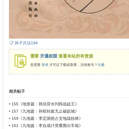
在
孙子兵法194
需要
开通权限
查看本站所有资源
您需要
登录
才可以下载或查看，没有账号？
注册
线
相关帖子
•
155《地形篇：韩信背水列阵战赵王》
•
157《九地篇：孙权轻敌无止破皖城》
•
159《九地篇：李定国抢占交地战桂林》
•
161《九地篇：李自成计突重围出车箱》