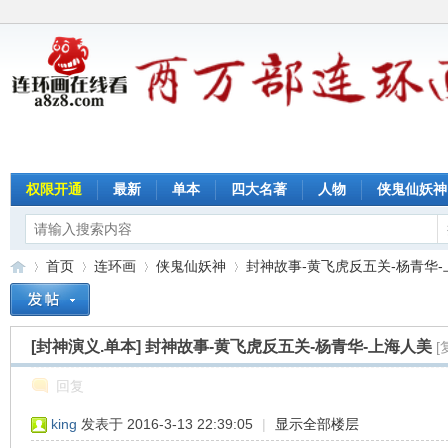
权限开通
最新
单本
四大名著
人物
侠鬼仙妖神
首页
连环画
侠鬼仙妖神
封神故事-黄飞虎反五关-杨青华-上海
[封神演义.单本]
封神故事-黄飞虎反五关-杨青华-上海人美
[
连
»
›
›
›
回复
king
发表于 2016-3-13 22:39:05
|
显示全部楼层