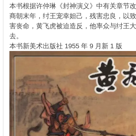
本书根据许仲琳《封神演义》中有关章节
商朝末年，纣王宠幸妲己，残害忠良，以
害丧命，黄飞虎被迫造反，他率众与纣王
环
去。
本书新美术出版社 1955 年 9 月新 1 版
画