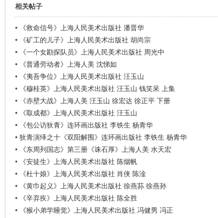
看
相关帖子
•
《救命信号》上海人民美术出版社 潘晋华
•
《矿工的儿子》上海人民美术出版社 胡尚宗
•
《一个女勘探队员》上海人民美术出版社 周光中
•
《普通劳动者》上海人美 沈悌如
•
《夷吾争位》上海人民美术出版社 汪玉山
•
《穆桂英》上海人民美术出版社 汪玉山 钱笑呆 上集
•
《赤壁大战》上海人美 汪玉山 徐宏达 徐正平 下册
•
《取成都》上海人民美术出版社 汪玉山
•
《包公访狄青》连环画出版社 李铁生 杨青华
•
狄青演绎之十《双阳解围》连环画出版社 李铁生 杨青华
•
《东周列国志》第三册《诛石厚》上海人美 水天宏
•
《安徒生》上海人民美术出版社 陈烟帆
•
《杜十娘》上海人民美术出版社 肖侠 陈淦
•
《黄巾起义》上海人民美术出版社 徐燕荪 徐燕孙
•
《辛弃疾》上海人民美术出版社 陈全胜
•
《猴小弟学睡觉》上海人民美术出版社 冯健男 冯正