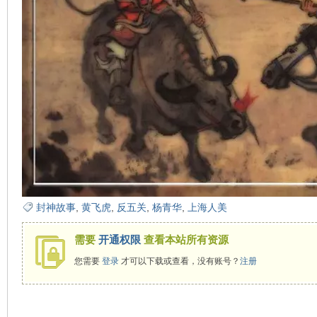
在
线
封神故事
,
黄飞虎
,
反五关
,
杨青华
,
上海人美
需要
开通权限
查看本站所有资源
您需要
登录
才可以下载或查看，没有账号？
注册