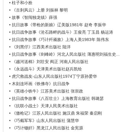
看
•
柱子和小拴
•
《古刹风云》上册 刘振林 黎明
•
故事《智闯独龙镇》薛强
•
抗日故事《带枪的新娘》辽美版1981年 赵奇 李振华
•
抗日战争故事《沧石路畔的战斗》王俊亮 丁玉昌 杨运涛
•
抗日战争故事《巧计歼顽敌》上海人美1983年 陈伟东
•
《刘黑仔》江西美术出版社 陆洋
•
抗日战争故事《剑峰岭》河北人民出版社 薄惠明刘福生史...
•
《越河送棉》刘壮安 阎正 河南人民出版社
•
《永远战斗》天津美术出版社赵兵凯绘
•
虎穴救战友-山东人民出版社1974丁宁原孙爱华
•
木刻连环画《铁佛寺》抗日战争
•
《英雄小铁牛》江苏美术出版社 张崇政
•
抗日战争故事《八百壮士》上海教育出版社 韩璐瑟
•
《抗联小战士》天津人民美术出版社
•
《缴枪记》江苏人民出版社 施汉鼎 朱福荣 秦启刚
•
《巧截军车》山东人民出版社 蒲慧华
•
《巧计锄奸》黑龙江人民出版社 金宪源