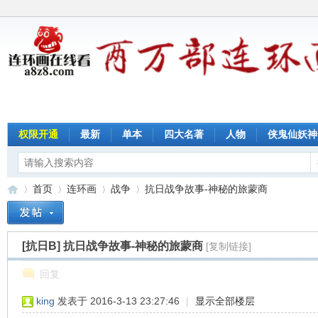
权限开通
最新
单本
四大名著
人物
侠鬼仙妖神
首页
连环画
战争
抗日战争故事-神秘的旅蒙商
[抗日B]
抗日战争故事-神秘的旅蒙商
[复制链接]
连
»
›
›
›
回复
king
发表于 2016-3-13 23:27:46
|
显示全部楼层