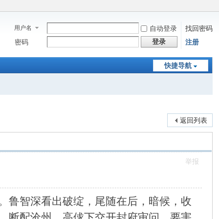
用户名
自动登录
找回密码
登录
密码
注册
快捷导航
返回列表
举报
。鲁智深看出破绽，尾随在后，暗候，收
，断配沧州。高俅下交开封府审问，要害