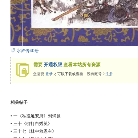
在
水浒传40册
线
需要
开通权限
查看本站所有资源
您需要
登录
才可以下载或查看，没有账号？
注册
相关帖子
•
一《私投延安府》刘斌昆
看
•
三十《枷打白秀英》
•
三十七《林中救恩主》