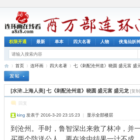
权限开通
最新
单本
四大名著
人物
侠鬼仙妖
首页
连环画
四大名著
七《刺配沧州道》晓圆 盛元富 盛
[水浒.上海人美]
七《刺配沧州道》晓圆 盛元富 盛元龙
[复
连
»
›
›
›
回复
king
发表于 2016-3-20 23:15:23
|
显示全部楼层
到沧州。手时，鲁智深出来救了林冲，并
买两个防送公人，要在途中结果一计不成