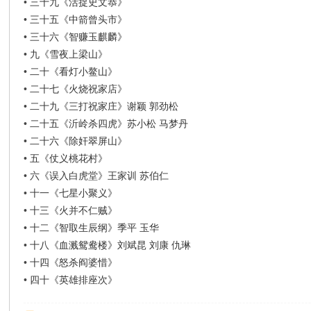
•
三十九《活捉史文恭》
•
三十五《中箭曾头市》
•
三十六《智赚玉麒麟》
•
九《雪夜上梁山》
•
二十《看灯小鳌山》
•
二十七《火烧祝家店》
•
二十九《三打祝家庄》谢颖 郭劲松
•
二十五《沂岭杀四虎》苏小松 马梦丹
•
二十六《除奸翠屏山》
•
五《仗义桃花村》
•
六《误入白虎堂》王家训 苏伯仁
•
十一《七星小聚义》
•
十三《火并不仁贼》
•
十二《智取生辰纲》季平 玉华
•
十八《血溅鸳鸯楼》刘斌昆 刘康 仇琳
•
十四《怒杀阎婆惜》
•
四十《英雄排座次》