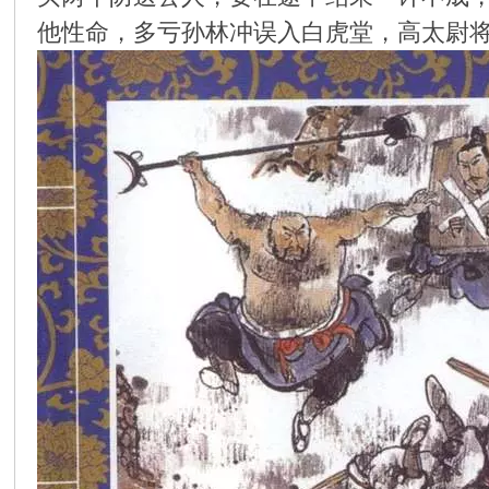
他性命，多亏孙林冲误入白虎堂，高太尉
环
画