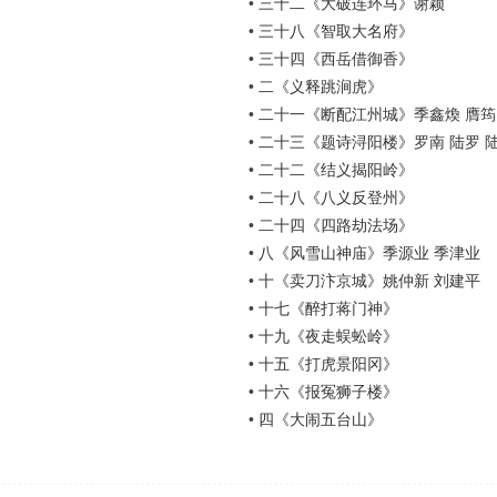
•
三十二《大破连环马》谢颖
•
三十八《智取大名府》
•
三十四《西岳借御香》
•
二《义释跳涧虎》
•
二十一《断配江州城》季鑫煥 膺筠
•
二十三《题诗浔阳楼》罗南 陆罗 
•
二十二《结义揭阳岭》
•
二十八《八义反登州》
•
二十四《四路劫法场》
•
八《风雪山神庙》季源业 季津业
•
十《卖刀汴京城》姚仲新 刘建平
•
十七《醉打蒋门神》
•
十九《夜走蜈蚣岭》
•
十五《打虎景阳冈》
•
十六《报冤狮子楼》
•
四《大闹五台山》