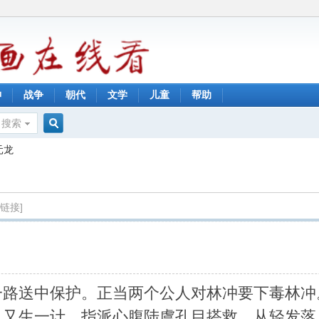
神
战争
朝代
文学
儿童
帮助
搜索
搜
元龙
索
制链接]
一路送中保护。正当两个公人对林冲要下毒林冲
，又生一计，指派心腹陆虞孔目搭救，从轻发落