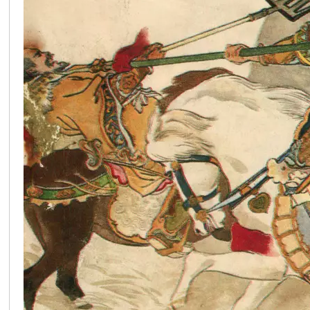
在
线
看