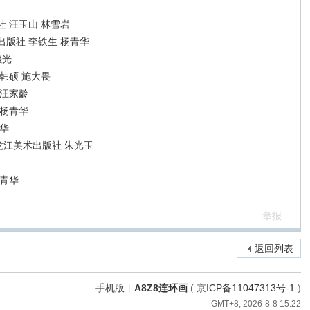
 汪玉山 林雪岩
版社 李铁生 杨青华
曦光
韩硕 施大畏
 汪家齡
 杨青华
华
龙江美术出版社 朱光玉
杨青华
举报
返回列表
手机版
|
A8Z8连环画
(
京ICP备11047313号-1
)
GMT+8, 2026-8-8 15:22