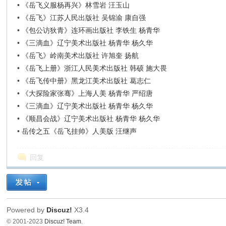
•
《岳飞义服杨再兴》林雪岩 汪玉山
•
《岳飞》江苏人民出版社 吴锦渝 康自强
•
《包公访狄青》连环画出版社 李铁生 杨青华
•
《三滴血》辽宁美术出版社 杨青华 杨久华
•
《岳飞》岭南美术出版社 许旭奎 扬航
•
《岳飞上册》浙江人民美术出版社 韩硕 施大畏
•
《岳飞传中册》黑龙江美术出版社 葛志仁
•
《大探险家张骞》上海人美 杨青华 严绍唐
•
《三滴血》辽宁美术出版社 杨青华 杨久华
•
《顺昌会战》辽宁美术出版社 杨青华 杨久华
•
岳传之五《岳飞挂帅》人美版 汪继声
回复
Powered by
Discuz!
X3.4
© 2001-2023
Discuz! Team
.