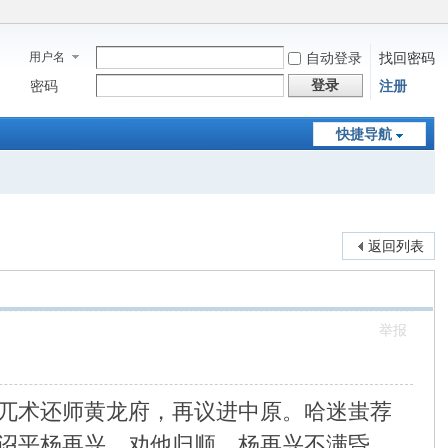
用户名
自动登录
找回密码
登录
密码
注册
快捷导航
返回列表
举报
兀术还师黄龙府，再议进中原。哈迷蚩荐
诏平杨再兴，劝他归顺。杨再兴不满昏