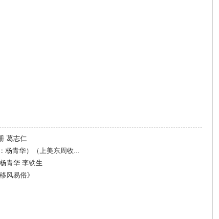
册 葛志仁
杨青华）（上美东周收...
杨青华 李铁生
村移风易俗》