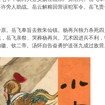
不许旁人助战。岳云解粮回营误犯军令。岳飞责
中原。岳飞奉旨去救朱仙镇。杨再兴独力杀死四
镇，岳飞亲祭、哭葬杨再兴。兀术因进兵不利，
的徽、钦二帝。汤怀自告奋勇护送张九成过敌营