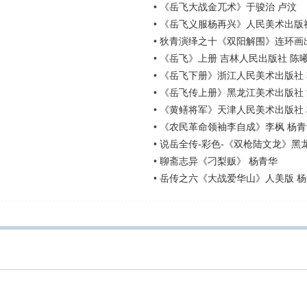
•
《岳飞大战金兀术》于骏治 卢汶
•
《岳飞义服杨再兴》人民美术出版社
•
狄青演绎之十《双阳解围》连环画出
•
《岳飞》上册 吉林人民出版社 陈
•
《岳飞下册》浙江人民美术出版社 
•
《岳飞传上册》黑龙江美术出版社
•
《黄鳝将军》天津人民美术出版社
•
《农民革命领袖李自成》李枫 杨青
•
说岳全传-彩色-《双枪陆文龙》黑
•
聊斋志异《刁梨贩》 杨青华
•
岳传之六《大战爱华山》人美版 