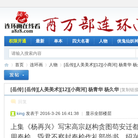
权限开通
最新
单本
四大名著
人物
侠鬼仙妖
首页
连环画
人物
[岳传][人美美术][12][小商河] 杨青华 杨久
[岳传]
[岳传][人美美术][12][小商河] 杨青华 杨久华
[复制链接
连
»
›
›
›
回复
king
发表于 2016-3-26 16:41:38
|
显示全部楼层
上集《杨再兴》写宋高宗赵构贪图苟安迁
用秦桧，昏君不察封秦桧作礼部尚书。绍