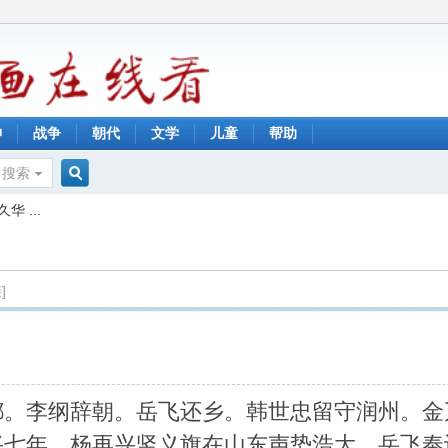
神
战争
朝代
文学
儿童
帮助
搜索
搜
华 ...
索
]
都。李纲辞朝。岳飞还乡。韩世忠留守润州。金
兴七年，杨再兴竖义旗在山东声势浩大。岳飞奉