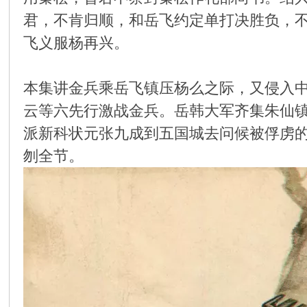
君，不肯归顺，和岳飞约定单打决胜负，
环
飞义服杨再兴。
本集讲金兵乘岳飞镇压杨么之际，又侵入
云等六先行激战金兵。岳韩大军齐集朱仙
派新科状元张九成到五国城去问候被俘虏
刎全节。
画