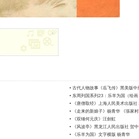
x
•
古代人物故事《岳飞传》黑美版中
•
东周列国系列23：乐羊为国（绘画：
•
《唐僧取经》上海人民美术出版社 
•
《走来的新娘子》杨青华 《張家
•
《双锤何元庆》汪劍虹
•
《风波亭》黑龙江人民出版社 贺中
•
《乐羊为国》文字横版 杨青华