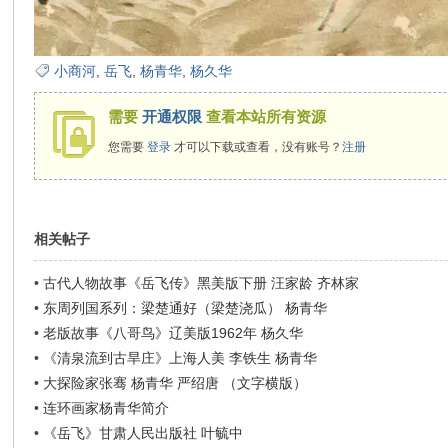
小商河
,
岳飞
,
杨青华
,
杨久华
需要
开通权限
查看本站所有资源
您需要
登录
才可以下载或查看，没有账号？
注册
相关帖子
•
古代人物故事《岳飞传》黑美版下册 汪家龄 齐林家
•
东周列国系列：梁楚通好（梁楚浇瓜） 杨青华
•
老版故事《八哥鸟》辽美版1962年 杨久华
•
《清泉流到古旱庄》上海人美 李铁生 杨青华
•
大探险家张骞 杨青华 严绍唐 （文字横版）
•
连环画家杨青华简介
•
《岳飞》甘肃人民出版社 叶毓中