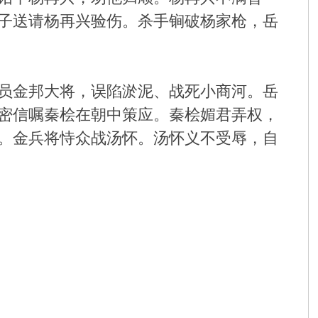
子送请杨再兴验伤。杀手锏破杨家枪，岳
员金邦大将，误陷淤泥、战死小商河。岳
密信嘱秦桧在朝中策应。秦桧媚君弄权，
。金兵将恃众战汤怀。汤怀义不受辱，自