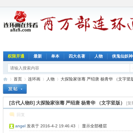
权限开通
最新
单本
四大名著
人物
侠鬼仙妖神
首页
连环画
人物
大探险家张骞 严绍唐 杨青华 （文字竖版）
[古代人物B]
大探险家张骞 严绍唐 杨青华 （文字竖版）
[复
连
»
›
›
›
回复
angel
发表于 2016-4-2 19:46:43
|
显示全部楼层