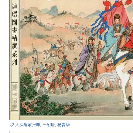
看
大探险家张骞
,
严绍唐
,
杨青华