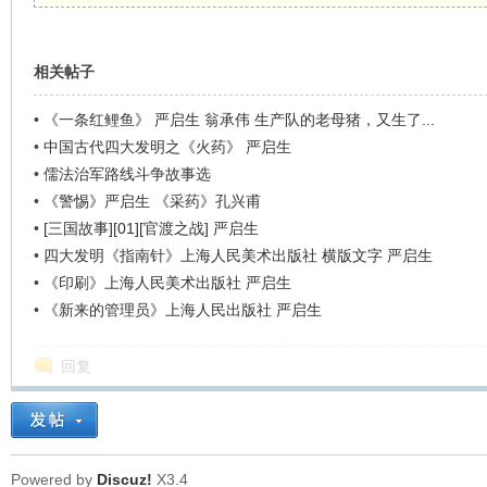
看
相关帖子
•
《一条红鲤鱼》 严启生 翁承伟 生产队的老母猪，又生了...
•
中国古代四大发明之《火药》 严启生
•
儒法治军路线斗争故事选
•
《警惕》严启生 《采药》孔兴甫
•
[三国故事][01][官渡之战] 严启生
•
四大发明《指南针》上海人民美术出版社 横版文字 严启生
•
《印刷》上海人民美术出版社 严启生
•
《新来的管理员》上海人民出版社 严启生
回复
Powered by
Discuz!
X3.4