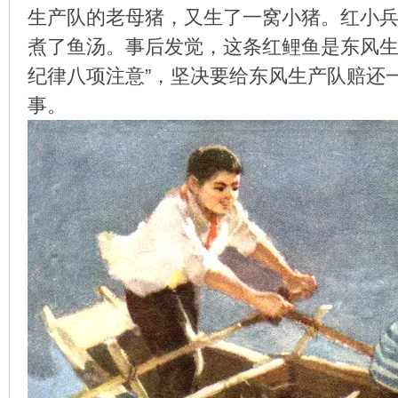
生产队的老母猪，又生了一窝小猪。红小
煮了鱼汤。事后发觉，这条红鲤鱼是东风生
纪律八项注意”，坚决要给东风生产队赔还
环
事。
画