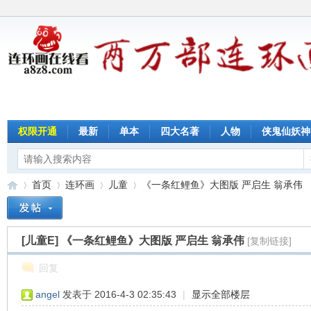
权限开通
最新
单本
四大名著
人物
侠鬼仙妖神
首页
连环画
儿童
《一条红鲤鱼》大图版 严启生 翁承伟
[儿童E]
《一条红鲤鱼》大图版 严启生 翁承伟
[复制链接]
连
»
›
›
›
回复
angel
发表于 2016-4-3 02:35:43
|
显示全部楼层