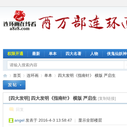
权限开通
最新
单本
四大名著
人物
侠鬼仙妖神
首页
连环画
单本
四大发明《指南针》 横版 严启生
[四大发明]
四大发明《指南针》 横版 严启生
[复制链接]
连
»
›
›
›
回复
angel
发表于 2016-4-3 13:58:47
|
显示全部楼层