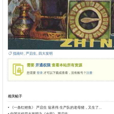
在
指南针
,
严启生
,
四大发明
需要
开通权限
查看本站所有资源
线
您需要
登录
才可以下载或查看，没有账号？
注册
相关帖子
•
《一条红鲤鱼》 严启生 翁承伟 生产队的老母猪，又生了...
•
中国古代四大发明之《火药》 严启生