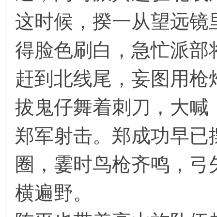
这时候，揆一从望远镜
得脸色刷白，急忙派部
赶到北线尾，妄图用枪
拔鬼仔舞着刺刀，大喊：
郑军射击。郑成功早已
圈，霎时鸟枪齐鸣，弓
横遍野。