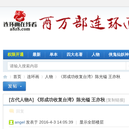
权限开通
最新
单本
四大名著
人物
侠鬼仙妖神
首页
连环画
人物
《郑成功收复台湾》陈光镒 王亦秋
[古代人物A]
《郑成功收复台湾》陈光镒 王亦秋
[复制链接]
连
»
›
›
›
回复
angel
发表于 2016-4-3 14:05:39
|
显示全部楼层