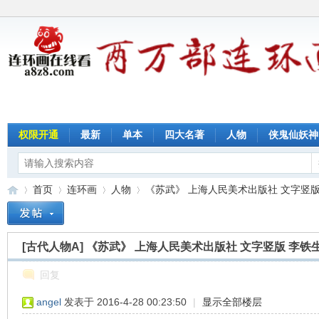
权限开通
最新
单本
四大名著
人物
侠鬼仙妖神
首页
连环画
人物
《苏武》 上海人民美术出版社 文字竖版 李
[古代人物A]
《苏武》 上海人民美术出版社 文字竖版 李铁
连
»
›
›
›
回复
angel
发表于 2016-4-28 00:23:50
|
显示全部楼层