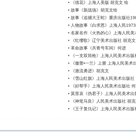
•
《借花》上海人美版 胡克文 绘
•
故事《新战场》胡克文绘
•
故事《追捕大王蛇》重庆出版社198
•
人物故事《白求恩》上海人民1973
•
名家名作《火热的心》上海人民美
•
《红缨歌》辽宁美术出版社 胡克文
•
革命故事《共青号车间》何进
•
《一支双筒枪》上海人民美术出版社
•
《傲蕾•一兰》上册 上海人民美术
•
《激流勇进》胡克文
•
《雪山红旗》上海人民美术出版社 
•
《好帮手》上海人民美术出版社 何
•
莫里哀《伪君子》上海人民美术出
•
《神笔马良》人民美术出版社 胡克
•
《王子复仇记》上海人民美术出版