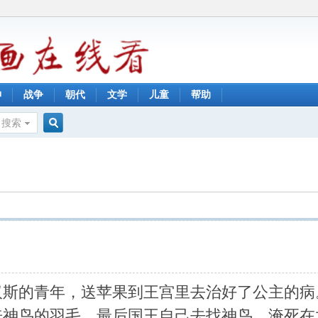
神
战争
朝代
文学
儿童
帮助
搜索
搜
索
汉斯的青年，送苹果到王宫里去治好了公主的病
来神鸟的羽毛。最后国王自己去找神鸟，淹死在