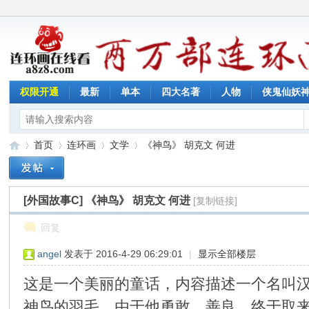
权限开通
最新
单本
四大名著
人物
侠鬼仙妖
首页
连环画
文学
《神鸟》 胡克文 何进
[外国故事C]
《神鸟》 胡克文 何进
[复制链接]
连
»
›
›
›
回复
angel
发表于 2016-4-29 06:29:01
|
显示全部楼层
这是一个美丽的童话，内容描述一个名叫
神鸟的羽毛。由于他勇敢、善良，终于取