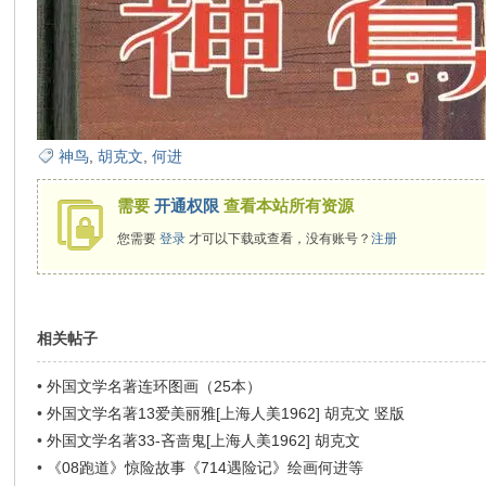
在
神鸟
,
胡克文
,
何进
需要
开通权限
查看本站所有资源
线
您需要
登录
才可以下载或查看，没有账号？
注册
相关帖子
•
外国文学名著连环图画（25本）
•
外国文学名著13爱美丽雅[上海人美1962] 胡克文 竖版
看
•
外国文学名著33-吝啬鬼[上海人美1962] 胡克文
•
《08跑道》惊险故事《714遇险记》绘画何进等