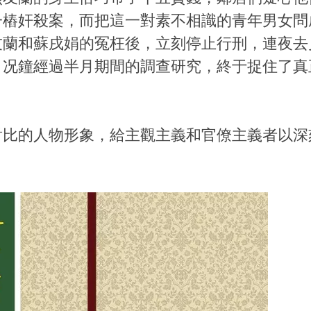
一樁奸殺案，而把這一對素不相識的青年男女問
友蘭和蘇戌娟的冤枉後，立刻停止行刑，連夜去
。况鐘經過半月期間的調查研究，終于捉住了真
對比的人物形象，給主觀主義和官僚主義者以深