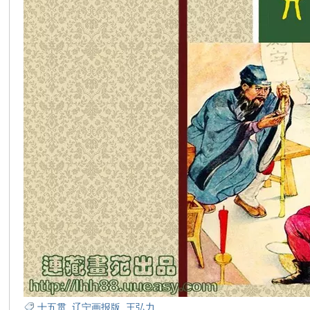
在
线
看
十五贯
,
辽宁画报版
,
王弘力