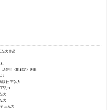
王弘力作品
版社
】汤显祖《邯郸梦》改编
弘力
出版社 王弘力
 王弘力
王弘力
王弘力
字 王弘力