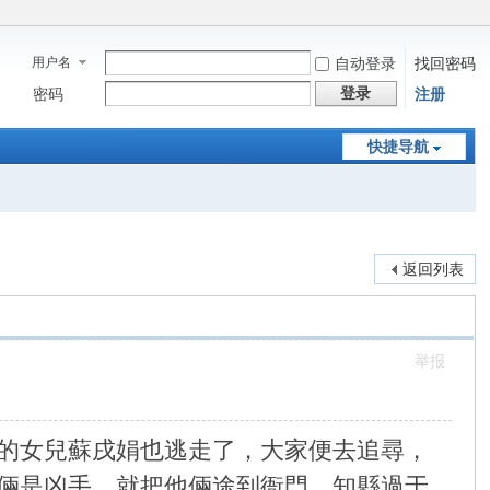
用户名
自动登录
找回密码
登录
密码
注册
快捷导航
返回列表
举报
的女兒蘇戌娟也逃走了，大家便去追尋，
倆是凶手，就把他倆途到衙門。知縣過于