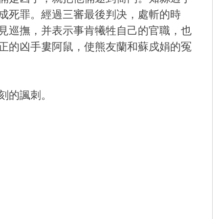
成死罪。經過三審最後判决，處斬的時
見巡撫，并表示事肯犧牲自己的官職，也
正的凶手婁阿鼠，使熊友蘭和蘇戍娟的冤
刻的諷刺。