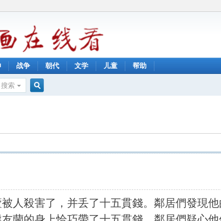
神
战争
朝代
文学
儿童
帮助
搜索
搜
索
蘆被人殺害了，并丢了十五貫錢。鄰居們發現他
熊友蘭的身上恰巧帶了十五貫錢，鄰居們疑心他