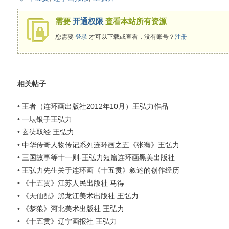
需要
开通权限
查看本站所有资源
您需要
登录
才可以下载或查看，没有账号？
注册
相关帖子
•
王者（连环画出版社2012年10月）王弘力作品
•
一坛银子王弘力
•
玄奘取经 王弘力
•
中华传奇人物传记系列连环画之五《张骞》王弘力
•
三国故事等十一则-王弘力短篇连环画黑美出版社
•
王弘力先生关于连环画《十五贯》叙述的创作经历
•
《十五贯》江苏人民出版社 马得
•
《天仙配》黑龙江美术出版社 王弘力
•
《梦狼》河北美术出版社 王弘力
•
《十五贯》辽宁画报社 王弘力