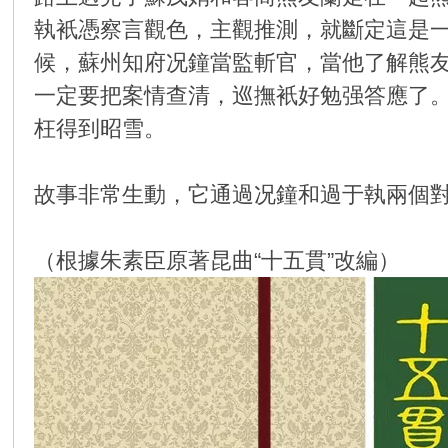
執衹憑察言觀色，主觀推測，就斷定這是
环
候，蘇州知府况鐘當監斬官，當他了解熊
一定要把案情查清，巡撫衹好勉强答應了
枉得到昭雪。
故事非常生動，它通過况鐘和過于執兩個
画
（根據朱素臣原著昆曲“十五貫”改編）