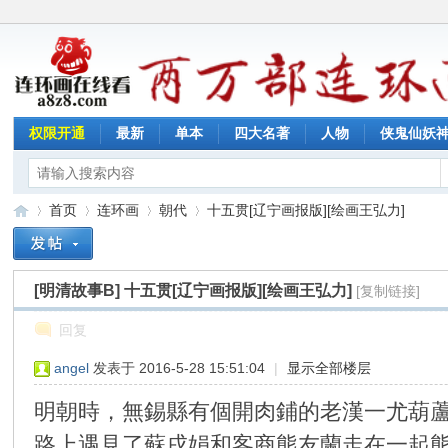
权限开通
最新
单本
四大名著
人物
侠鬼仙妖
首页
连环画
朝代
十五贯[辽宁画报版][绘画王弘力]
[明清故事B]
十五贯[辽宁画报版][绘画王弘力]
[复制链接]
连
»
›
›
›
回复
angel
发表于 2016-5-28 15:51:04
|
显示全部楼层
明朝時，無錫縣有個開肉鋪的老漢一尤葫
路上遇見了蘇戌娟和客商熊友蘭走在一起