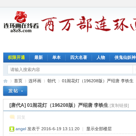
权限开通
最新
单本
四大名著
人物
侠鬼仙妖神
首页
连环画
朝代
01闹花灯（196208版）严绍唐 李铁生
[唐代A]
01闹花灯（196208版）严绍唐 李铁生
[复制链接]
连
»
›
›
›
回复
angel
发表于 2016-6-19 13:11:20
|
显示全部楼层