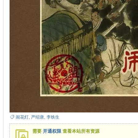
在
线
闹花灯
,
严绍唐
,
李铁生
需要
开通权限
查看本站所有资源