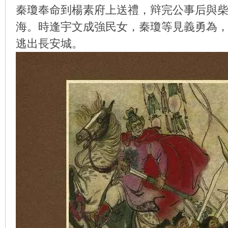
秦瓊奉命到楊素府上送禮，辩完公事后與
海。時逢宇文成強民女，秦瓊等見義勇為，
逃出長安城。
环
画