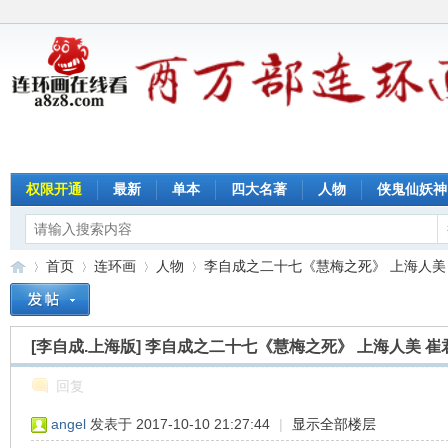
权限开通
最新
单本
四大名著
人物
侠鬼仙妖神
首页
连环画
人物
李自成之二十七《慧梅之死》 上海人美 崔
[李自成.上海版]
李自成之二十七《慧梅之死》 上海人美 崔
连
»
›
›
›
回复
angel
发表于 2017-10-10 21:27:44
|
显示全部楼层