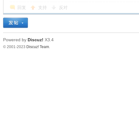
回复
支持
反对
Powered by
Discuz!
X3.4
© 2001-2023
Discuz! Team
.