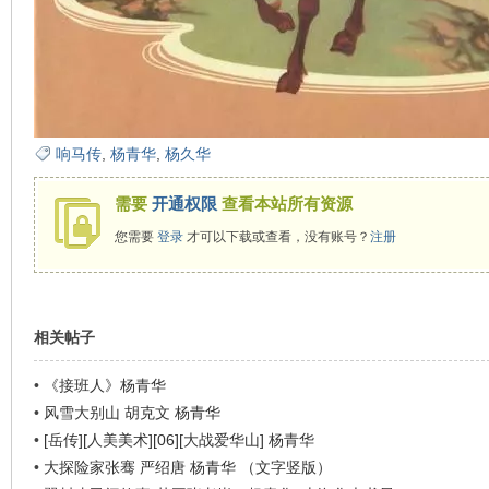
在
响马传
,
杨青华
,
杨久华
需要
开通权限
查看本站所有资源
您需要
登录
才可以下载或查看，没有账号？
注册
线
相关帖子
•
《接班人》杨青华
•
风雪大别山 胡克文 杨青华
•
[岳传][人美美术][06][大战爱华山] 杨青华
•
大探险家张骞 严绍唐 杨青华 （文字竖版）