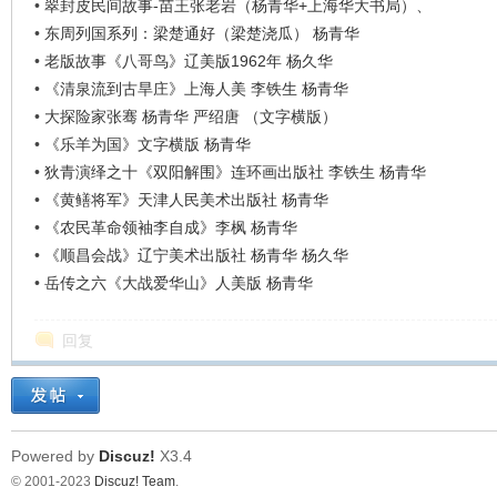
•
翠封皮民间故事-苗王张老岩（杨青华+上海华大书局）、
看
•
东周列国系列：梁楚通好（梁楚浇瓜） 杨青华
•
老版故事《八哥鸟》辽美版1962年 杨久华
•
《清泉流到古旱庄》上海人美 李铁生 杨青华
•
大探险家张骞 杨青华 严绍唐 （文字横版）
•
《乐羊为国》文字横版 杨青华
•
狄青演绎之十《双阳解围》连环画出版社 李铁生 杨青华
•
《黄鳝将军》天津人民美术出版社 杨青华
•
《农民革命领袖李自成》李枫 杨青华
•
《顺昌会战》辽宁美术出版社 杨青华 杨久华
•
岳传之六《大战爱华山》人美版 杨青华
回复
Powered by
Discuz!
X3.4
© 2001-2023
Discuz! Team
.