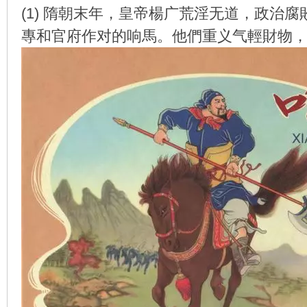
(1) 隋朝末年，皇帝楊广荒淫无道，政治
專和官府作对的响馬。他們重义气輕財物
环
画