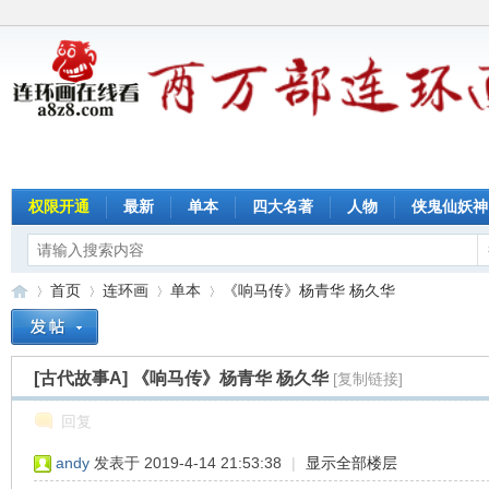
权限开通
最新
单本
四大名著
人物
侠鬼仙妖神
首页
连环画
单本
《响马传》杨青华 杨久华
[古代故事A]
《响马传》杨青华 杨久华
[复制链接]
连
»
›
›
›
回复
andy
发表于 2019-4-14 21:53:38
|
显示全部楼层