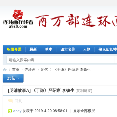
权限开通
最新
单本
四大名著
人物
侠鬼仙妖神
首页
连环画
朝代
《于谦》严绍唐 李铁生
[明清故事A]
《于谦》严绍唐 李铁生
[复制链接]
连
»
›
›
›
回复
andy
发表于 2019-4-20 08:58:01
|
显示全部楼层