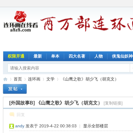
权限开通
最新
单本
四大名著
人物
侠鬼仙妖神
首页
连环画
文学
《山鹰之歌》胡少飞（胡克文）
[外国故事B]
《山鹰之歌》胡少飞（胡克文）
[复制链接]
连
»
›
›
›
回复
andy
发表于 2019-4-22 00:38:03
|
显示全部楼层