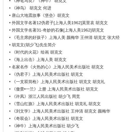
•
《神笔马良》《神牛》 胡克文
看
•
《神鸟》 胡克文 何进
•
唐山大地震故事《堡垒》胡克文
•
外国文学名著12伪君子[上海人美1962]莫里哀 胡克文
•
外国文学名著31-奇妙的石像[上海人美1962]胡克文
•
《毛主席的好孩子》上海人美 颜梅华 王仲清 胡克文 张大经
•
胡克文(胡少飞)先生简介
•
《时代的火花》绘画 胡克文
•
《海上出击》上海人美 胡克文
•
名家名作《火热的心》上海人民美术出版社 胡克文
•
《伪君子》上海人民美术出版社 胡克文
•
《一支双筒枪》上海人民美术出版社 胡克文 胡克礼
•
《傲蕾•一兰》上册 上海人民美术出版社 胡克文
•
《许凤》浙江人民出版社 胡少飞 周竞
•
《雪山红旗》上海人民美术出版社 胡克礼 胡克文
•
《刘文学》上海人民美术出版社 王仲清 胡克文 颜梅华
•
《奇双会》上海人民美术出版社 胡克文
•
《神牛》上海人民美术出版社 胡少飞