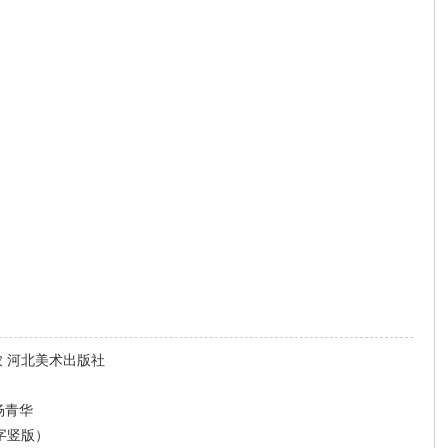
农 河北美术出版社
 杨青华
字竖版）