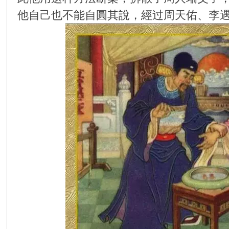
他自己也不能自圓其說，經过周天佑、李
环
画