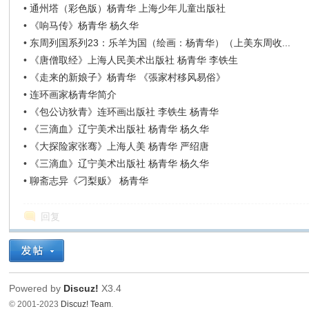
•
通州塔（彩色版）杨青华 上海少年儿童出版社
•
《响马传》杨青华 杨久华
•
东周列国系列23：乐羊为国（绘画：杨青华）（上美东周收...
•
《唐僧取经》上海人民美术出版社 杨青华 李铁生
•
《走来的新娘子》杨青华 《張家村移风易俗》
•
连环画家杨青华简介
•
《包公访狄青》连环画出版社 李铁生 杨青华
•
《三滴血》辽宁美术出版社 杨青华 杨久华
•
《大探险家张骞》上海人美 杨青华 严绍唐
•
《三滴血》辽宁美术出版社 杨青华 杨久华
•
聊斋志异《刁梨贩》 杨青华
回复
Powered by
Discuz!
X3.4
© 2001-2023
Discuz! Team
.