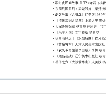
•
翠封皮民间故事-苗王张老岩（杨青
•
东周列国系列：梁楚通好（梁楚浇
•
老版故事《八哥鸟》辽美版1962年
•
《清泉流到古旱庄》上海人美 李铁
•
大探险家张骞 杨青华 严绍唐 （文
•
《乐羊为国》文字横版 杨青华
•
狄青演绎之十《双阳解围》连环画出
•
《黄鳝将军》天津人民美术出版社
•
《农民革命领袖李自成》李枫 杨青
•
《顺昌会战》辽宁美术出版社 杨青
•
岳传之六《大战爱华山》人美版 