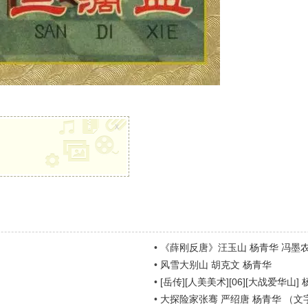
x
•
《薛刚反唐》汪玉山 杨青华 冯墨
•
风雪大别山 胡克文 杨青华
•
[岳传][人美美术][06][大战爱华山]
•
大探险家张骞 严绍唐 杨青华 （文