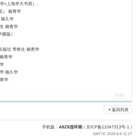
华+上海华大书局）、
瓜） 杨青华
 杨久华
生 杨青华
字横版）
版社 李铁生 杨青华
 杨青华
华
华 杨久华
杨青华
举报
返回列表
手机版
|
A8Z8连环画
(
京ICP备11047313号-1
)
GMT+8, 2026-8-6 11:27