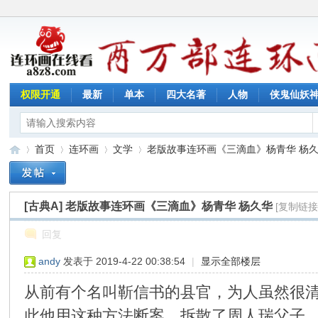
权限开通
最新
单本
四大名著
人物
侠鬼仙妖
首页
连环画
文学
老版故事连环画《三滴血》杨青华 杨久华 
[古典A]
老版故事连环画《三滴血》杨青华 杨久华
[复制链接
连
»
›
›
›
回复
andy
发表于 2019-4-22 00:38:54
|
显示全部楼层
从前有个名叫靳信书的县官，为人虽然很
此他用这种方法断案，拆散了周人瑞父子