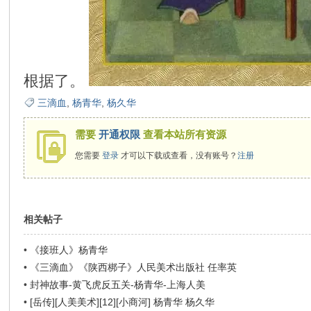
在
根据了。
三滴血
,
杨青华
,
杨久华
需要
开通权限
查看本站所有资源
线
您需要
登录
才可以下载或查看，没有账号？
注册
相关帖子
•
《接班人》杨青华
•
《三滴血》《陕西梆子》人民美术出版社 任率英
看
•
封神故事-黄飞虎反五关-杨青华-上海人美
•
[岳传][人美美术][12][小商河] 杨青华 杨久华