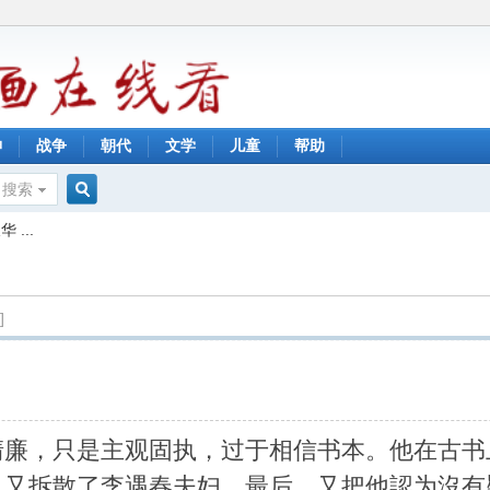
神
战争
朝代
文学
儿童
帮助
搜索
搜
...
索
]
清廉，只是主观固执，过于相信书本。他在古书
，又拆散了李遇春夫妇。最后，又把他認为沒有