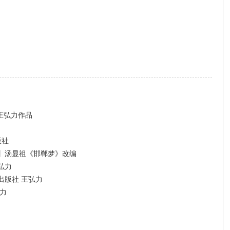
王弘力作品
版社
】汤显祖《邯郸梦》改编
弘力
出版社 王弘力
力