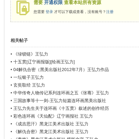
需要
开通权限
查看本站所有资源
您需要
登录
才可以下载或查看，没有账号？
注册
环
相关帖子
•
《绿锁链》王弘力
•
十五贯[辽宁画报版][绘画王弘力]
•
04解仇合密（黑美出版社2012年7月）王弘力作品
画
•
一坛银子王弘力
•
玄奘取经 王弘力
•
中华传奇人物传记系列连环画之五《张骞》王弘力
•
三国故事等十一则-王弘力短篇连环画黑美出版社
•
王弘力先生关于连环画《十五贯》叙述的创作经历
•
彩色连环画《天仙配》辽宁画报社 王弘力
•
《成吉思汗》黑龙江美术出版社 王弘力
•
《解仇合密》黑龙江美术出版社 王弘力