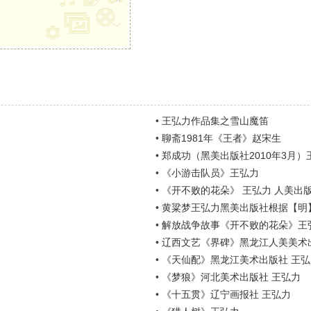
•
王弘力作品集之雪山魔笛
•
聊斋1981年《王者》赵宋生
•
郑成功（黑美出版社2010年3月）
•
《小游击队员》王弘力
•
《开不败的花朵》 王弘力 人美出
•
黄粱梦王弘力黑美出版社根据【明
•
解放战争故事《开不败的花朵》王
•
辽西文艺《界碑》黑龙江人美美术
•
《天仙配》黑龙江美术出版社 王弘
•
《梦狼》河北美术出版社 王弘力
•
《十五贯》辽宁画报社 王弘力