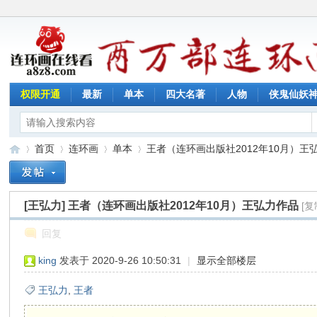
权限开通
最新
单本
四大名著
人物
侠鬼仙妖
首页
连环画
单本
王者（连环画出版社2012年10月）王弘力
[王弘力]
王者（连环画出版社2012年10月）王弘力作品
[复
连
»
›
›
›
回复
king
发表于 2020-9-26 10:50:31
|
显示全部楼层
王弘力
,
王者