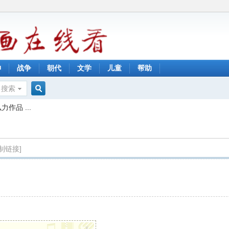
神
战争
朝代
文学
儿童
帮助
搜索
搜
作品 ...
索
制链接]
x