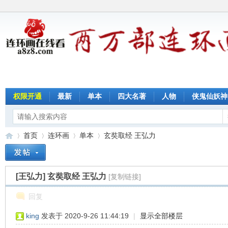
权限开通
最新
单本
四大名著
人物
侠鬼仙妖神
首页
连环画
单本
玄奘取经 王弘力
[王弘力]
玄奘取经 王弘力
[复制链接]
连
»
›
›
›
回复
king
发表于 2020-9-26 11:44:19
|
显示全部楼层