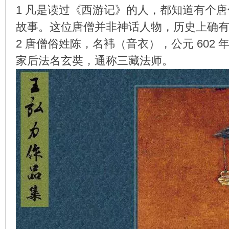
1 凡是读过《西游记》的人，都知道有个
故事。这位唐僧并非神话人物，历史上确
2 唐僧俗姓陈，名袆（音衣），公元 60
环
家后法名玄奘，通称三藏法师。
画