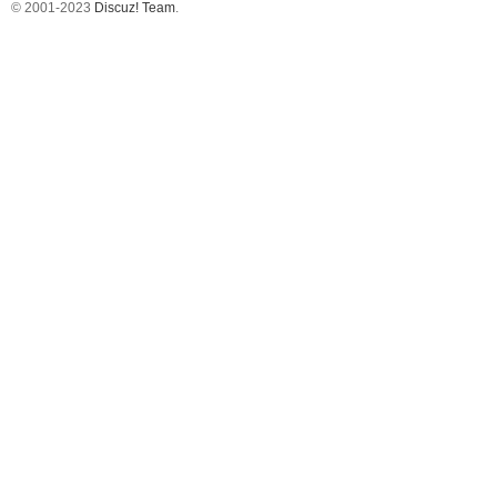
© 2001-2023
Discuz! Team
.