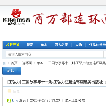
权限开通
最新
单本
四大名著
人物
侠鬼仙妖神
首页
连环画
单本
三国故事等十一则-王弘力短篇连环画黑美出
[王弘力]
三国故事等十一则-王弘力短篇连环画黑美出版社
连
»
›
›
›
回复
king
发表于 2020-9-27 23:33:23
|
显示全部楼层