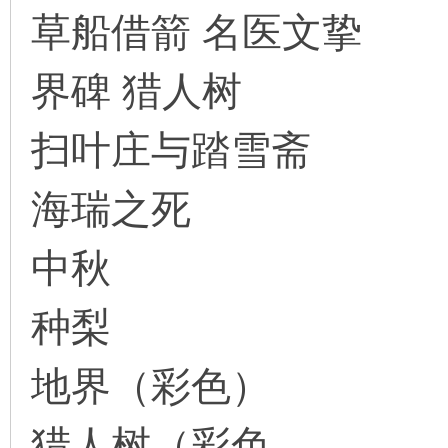
草船借箭 名医文挚
界碑 猎人树
环
扫叶庄与踏雪斋
海瑞之死
中秋
画
种梨
地界（彩色）
猎人树（彩色