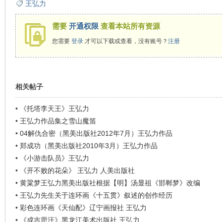
王弘力
看
需要
开通权限
查看本站所有资源
您需要
登录
才可以下载或查看，没有账号？
注册
相关帖子
•
《托塔李天王》王弘力
•
王弘力作品集之雪山魔笛
•
04解仇合密（黑美出版社2012年7月）王弘力作品
•
郑成功（黑美出版社2010年3月）王弘力作品
•
《小游击队员》王弘力
•
《开不败的花朵》 王弘力 人美出版社
•
黄粱梦王弘力黑美出版社根据【明】汤显祖《邯郸梦》改编
•
王弘力先生关于连环画《十五贯》叙述的创作经历
•
彩色连环画《天仙配》辽宁画报社 王弘力
•
《成吉思汗》黑龙江美术出版社 王弘力