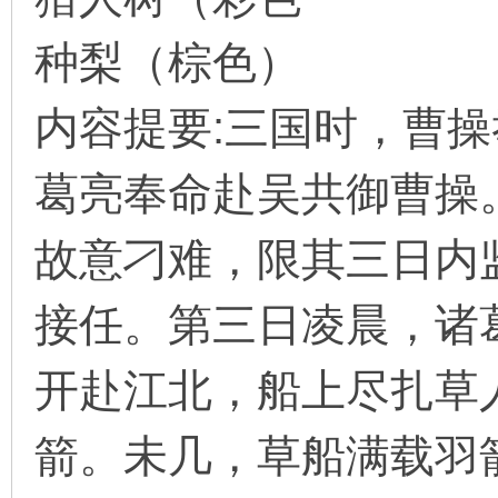
种梨（棕色）
在
内容提要:三国时，曹
葛亮奉命赴吴共御曹操
故意刁难，限其三日内
线
接任。第三日凌晨，诸
开赴江北，船上尽扎草
箭。未几，草船满载羽