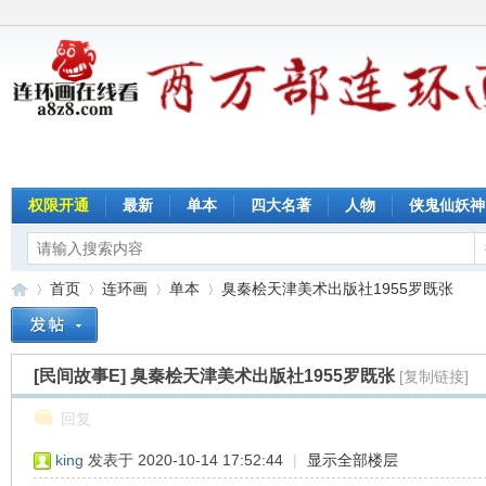
权限开通
最新
单本
四大名著
人物
侠鬼仙妖神
首页
连环画
单本
臭秦桧天津美术出版社1955罗既张
[民间故事E]
臭秦桧天津美术出版社1955罗既张
[复制链接]
连
»
›
›
›
回复
king
发表于 2020-10-14 17:52:44
|
显示全部楼层