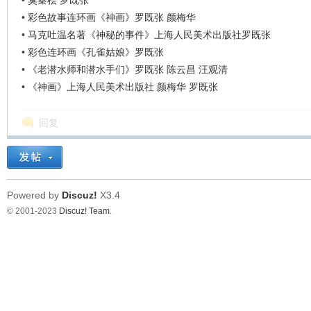
•
臭秦桧 罗既张
•
彩色故事连环画《神画》罗既张 颜梅华
•
马克吐温名著《神秘的事件》上海人民美术出版社罗既张
•
彩色连环画《孔雀姑娘》罗既张
•
《老潜水师和潜水手们》罗既张 陈云昌 汪观清
•
《神画》上海人民美术出版社 颜梅华 罗既张
回复
Powered by
Discuz!
X3.4
© 2001-2023
Discuz! Team
.