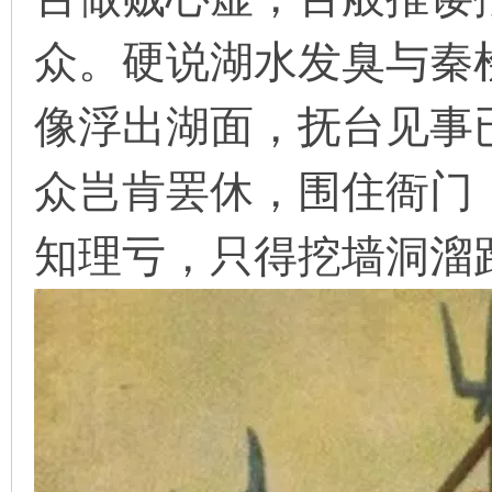
众。硬说湖水发臭与秦
在
像浮出湖面，抚台见事
众岂肯罢休，围住衙门
知理亏，只得挖墙洞溜
线