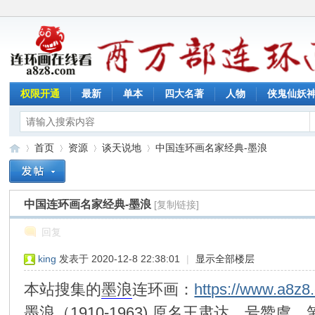
权限开通
最新
单本
四大名著
人物
侠鬼仙妖
首页
资源
谈天说地
中国连环画名家经典-墨浪
中国连环画名家经典-墨浪
[复制链接]
连
»
›
›
›
回复
king
发表于 2020-12-8 22:38:01
|
显示全部楼层
本站搜集的
墨浪
连环画：
https://www.a8z8
墨浪（1910-1963) 原名王肃达，号赞