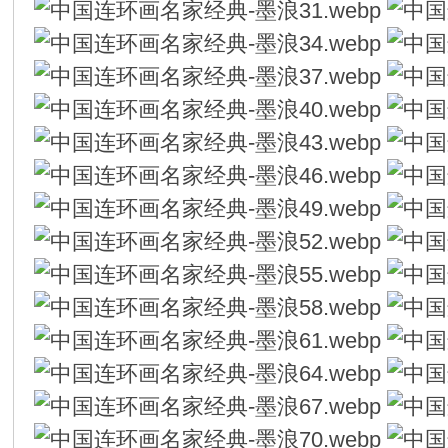
在
线
看