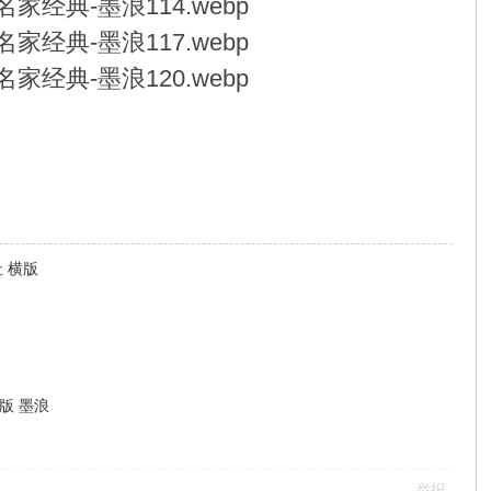
 横版
版 墨浪
举报