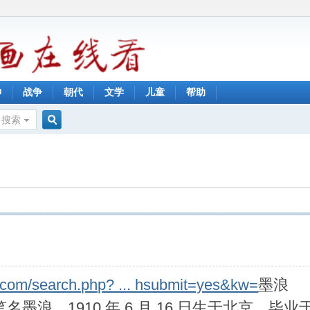
神
战争
朝代
文学
儿童
帮助
搜索
搜
索
.com/search.php? ... hsubmit=yes&kw=
墨浪
虞，笔名墨浪。1910 年 6 月 16 日生于北