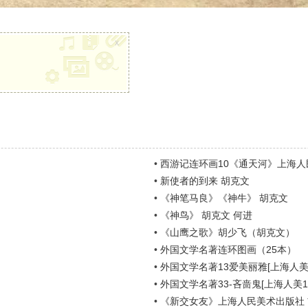
x
•
西游记连环画10《通天河》上海人
•
新使者的到来 胡克文
•
《神笔马良》《神牛》 胡克文
•
《神鸟》 胡克文 何进
•
《山鹰之歌》胡少飞（胡克文）
•
外国文学名著连环图画（25本）
•
外国文学名著13爱美丽雅[上海人美1
•
外国文学名著33-吝啬鬼[上海人美19
•
《新交女友》上海人民美术出版社 