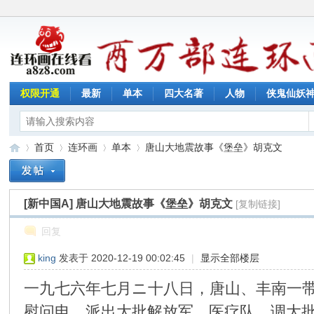
权限开通
最新
单本
四大名著
人物
侠鬼仙妖
首页
连环画
单本
唐山大地震故事《堡垒》胡克文
[新中国A]
唐山大地震故事《堡垒》胡克文
[复制链接]
连
»
›
›
›
回复
king
发表于 2020-12-19 00:02:45
|
显示全部楼层
一九七六年七月ニ十八日，唐山、丰南一
慰问电，派出大批解放军、医疗队，调大