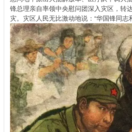
锋总理亲自率领中央慰问团深入灾区，转
环
灾。灾区人民无比激动地说：“华国锋同志
画