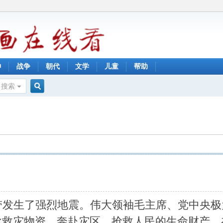
神
战争
朝代
文学
儿童
帮助
搜索
搜
索
带发生了强烈地震。伟大领袖毛主席、党中央极
批救灾物资，奔赴灾区，抢救人民的生命财产。