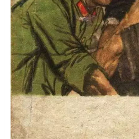
在
线
看