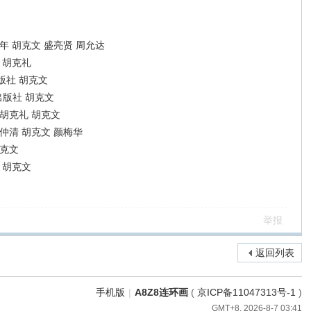
年 胡克文 盛亮贤 周允达
 胡克礼
版社 胡克文
出版社 胡克文
胡克礼 胡克文
仲清 胡克文 颜梅华
胡克文
 胡克文
举报
返回列表
手机版
|
A8Z8连环画
(
京ICP备11047313号-1
)
GMT+8, 2026-8-7 03:41