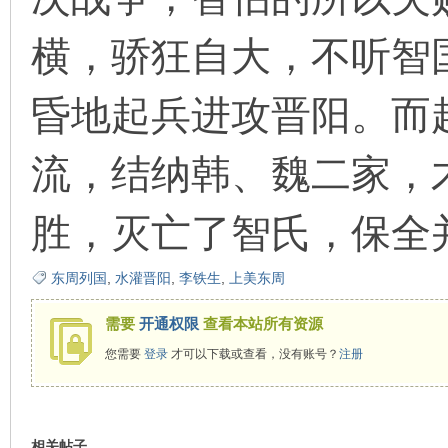
横，骄狂自大，不听智
在
昏地起兵进攻晋阳。而
流，结纳韩、魏二家，
胜，灭亡了智氏，保全
线
东周列国
,
水灌晋阳
,
李铁生
,
上美东周
需要
开通权限
查看本站所有资源
您需要
登录
才可以下载或查看，没有账号？
注册
相关帖子