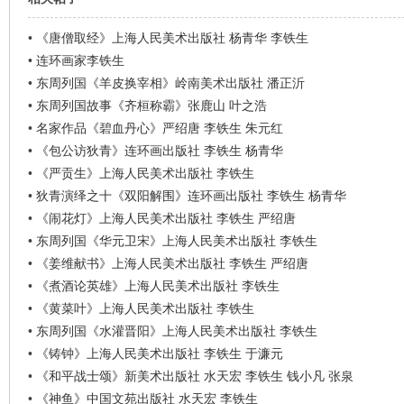
看
•
《唐僧取经》上海人民美术出版社 杨青华 李铁生
•
连环画家李铁生
•
东周列国《羊皮换宰相》岭南美术出版社 潘正沂
•
东周列国故事《齐桓称霸》张鹿山 叶之浩
•
名家作品《碧血丹心》严绍唐 李铁生 朱元红
•
《包公访狄青》连环画出版社 李铁生 杨青华
•
《严贡生》上海人民美术出版社 李铁生
•
狄青演绎之十《双阳解围》连环画出版社 李铁生 杨青华
•
《闹花灯》上海人民美术出版社 李铁生 严绍唐
•
东周列国《华元卫宋》上海人民美术出版社 李铁生
•
《姜维献书》上海人民美术出版社 李铁生 严绍唐
•
《煮酒论英雄》上海人民美术出版社 李铁生
•
《黄菜叶》上海人民美术出版社 李铁生
•
东周列国《水灌晋阳》上海人民美术出版社 李铁生
•
《铸钟》上海人民美术出版社 李铁生 于濂元
•
《和平战士颂》新美术出版社 水天宏 李铁生 钱小凡 张泉
•
《神鱼》中国文苑出版社 水天宏 李铁生