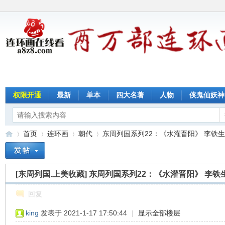
权限开通
最新
单本
四大名著
人物
侠鬼仙妖神
首页
连环画
朝代
东周列国系列22：《水灌晋阳》 李铁生
[东周列国.上美收藏]
东周列国系列22：《水灌晋阳》 李铁
连
»
›
›
›
回复
king
发表于 2021-1-17 17:50:44
|
显示全部楼层