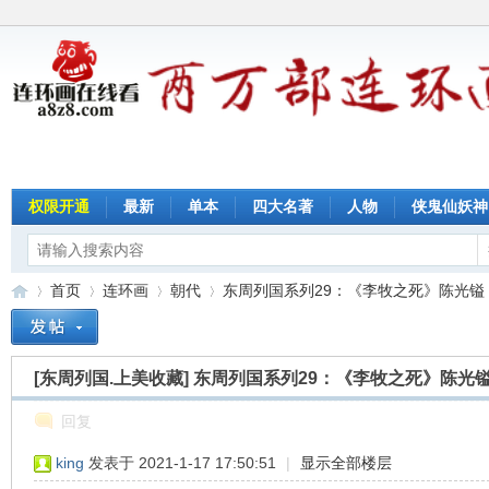
权限开通
最新
单本
四大名著
人物
侠鬼仙妖神
首页
连环画
朝代
东周列国系列29：《李牧之死》陈光镒
[东周列国.上美收藏]
东周列国系列29：《李牧之死》陈光
连
»
›
›
›
回复
king
发表于 2021-1-17 17:50:51
|
显示全部楼层