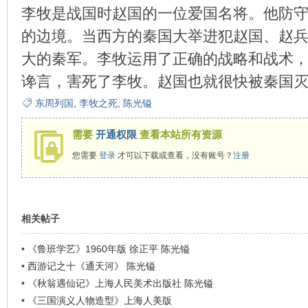
李牧是战国时赵国的一位爱国名将。他防
的边境。当西方的秦国大举进犯赵国、赵
大的秦军。李牧运用了正确的战略和战术
环
谗言，害死了李牧。赵国也就很快被秦国
东周列国
,
李牧之死
,
陈光镒
需要
开通权限
查看本站所有资源
您需要
登录
才可以下载或查看，没有账号？
注册
画
相关帖子
•
《鲁班学艺》1960年版 徐正平 陈光镒
•
西游记之十《通天河》 陈光镒
•
《秋翁遇仙记》上海人民美术出版社 陈光镒
•
《三国演义人物造型》上海人美版