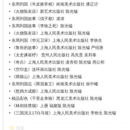
•
东周列国《羊皮换宰相》岭南美术出版社 潘正沂
•
《火烧陈友谅》新艺术出版社 陈光镒
在
•
东周列国故事《伐子都》凌涛
•
东周列国故事《李牧之死》陈光镒
•
《火烧陈友谅》上海人民美术出版社 陈光镒
•
东周列国《华元卫宋》上海人民美术出版社 李铁生
•
《鲁班的故事》上海人民美术出版社 陈光镒 严绍唐
•
《太史谏崔杼》 贵州人民出版社 高先贵 吴邦泰
•
《奇兵》上海人民美术出版社 凌杏邨 陈光镒 周公和
•
《空印盒》连环画出版社 陈光镒
线
•
《两狼山》上海人民美术出版社 陈光镒
•
东周列国志《两屈秦王》岭南美术出版社 侯中曦
•
《怒捣大成殿》上海人民出版社 陈光镒
•
精品彩色《千里走单骑》黑龙江美术出版社 陈光镒
•
《林则徐禁烟》上册 福建版 陈光镒
•
《三国演义17白马坡》上海人民美术出版社 李铁生 陈光镒
回复