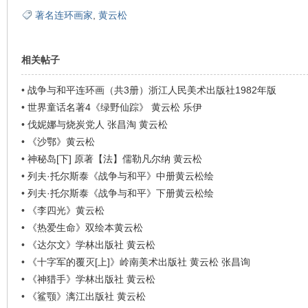
著名连环画家
,
黄云松
相关帖子
•
战争与和平连环画（共3册）浙江人民美术出版社1982年版
•
世界童话名著4《绿野仙踪》 黄云松 乐伊
•
伐妮娜与烧炭党人 张昌淘 黄云松
•
《沙鄂》黄云松
•
神秘岛[下] 原著【法】儒勒凡尔纳 黄云松
•
列夫·托尔斯泰《战争与和平》中册黄云松绘
•
列夫·托尔斯泰《战争与和平》下册黄云松绘
•
《李四光》黄云松
•
《热爱生命》双绘本黄云松
•
《达尔文》学林出版社 黄云松
•
《十字军的覆灭[上]》岭南美术出版社 黄云松 张昌询
•
《神猎手》学林出版社 黄云松
•
《鲨颚》漓江出版社 黄云松