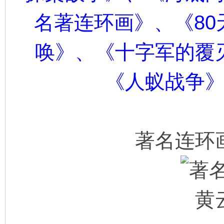
名著连环画》、《8
唤》、《十字军的覆
《人蚁战争
著名连环