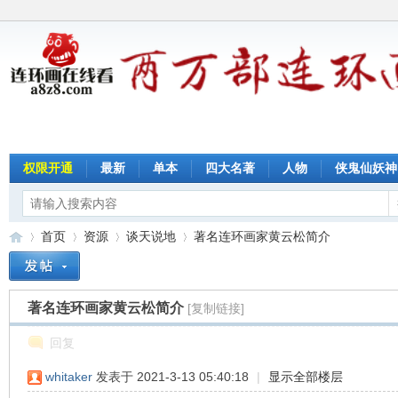
权限开通
最新
单本
四大名著
人物
侠鬼仙妖神
首页
资源
谈天说地
著名连环画家黄云松简介
著名连环画家黄云松简介
[复制链接]
连
»
›
›
›
回复
whitaker
发表于 2021-3-13 05:40:18
|
显示全部楼层