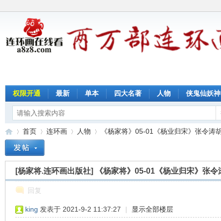
权限开通
最新
单本
四大名著
人物
侠鬼仙妖神
首页
连环画
人物
《杨家将》05-01《杨业归宋》张令涛胡若
[杨家将.连环画出版社]
《杨家将》05-01《杨业归宋》张
连
»
›
›
›
回复
king
发表于 2021-9-2 11:37:27
|
显示全部楼层